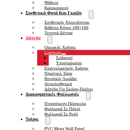
Ψάθινοι
Καλοκαιρινοί
Συνθετικά Φυτά Και Γκαζόν
Συνθετικός Χλοοτάπητας
Κάθετοι Κήποι 100×100
Τεχνητά Δέντρα
Δάπεδα
Οικιακής Χρήσης
Laminate
Σοβατεπί
Υποστρώματα
Επαγγελματικής Χρήσης
Πλαστικό Τάπα
Βινυλικές Λωρίδες
Αντιολισθητικά
Δάπεδα Για Σκάφη-Πισίνες
Διακοσμητικές Φυλλωσιές
Πτυσσόμενη Πέργκολα
Φυλλωσιά Σε Πάνελ
Φυλλωσιά Σε Ρολό
Τοίχος
PVC Mega Wall Panel