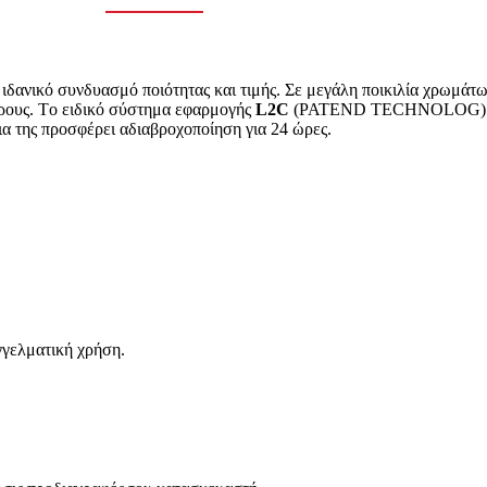
ν ιδανικό συνδυασμό ποιότητας και τιμής. Σε μεγάλη ποικιλία χρωμάτ
ώρους. Tο ειδικό σύστημα εφαρμογής
L
2
C
(PATEND TECHNOLOG) προ
α της προσφέρει αδιαβροχοποίηση για 24 ώρες.
αγγελματική χρήση.