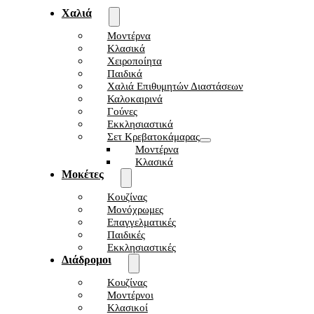
Χαλιά
Μοντέρνα
Κλασικά
Χειροποίητα
Παιδικά
Χαλιά Επιθυμητών Διαστάσεων
Καλοκαιρινά
Γούνες
Εκκλησιαστικά
Σετ Κρεβατοκάμαρας
Μοντέρνα
Κλασικά
Μοκέτες
Κουζίνας
Μονόχρωμες
Επαγγελματικές
Παιδικές
Εκκλησιαστικές
Διάδρομοι
Κουζίνας
Μοντέρνοι
Κλασικοί