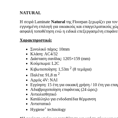
NATURAL
Η σειρά Laminate
Natural
της Floorpan ξεχωρίζει για το
εγγυημένη επιλογή για οικιακούς και επαγγελματικούς χ
ασφαλή τοποθέτηση ενώ η ειδικά επεξεργασμένη επιφάνει
Χαρακτηριστικά:
Συνολικό πάχος: 10mm
Κλάση: AC4/32
Διάσταση σανίδας: 1205×159 (mm)
Κούμπωμα: L2C
2
Κιβωτιοποίηση: 1,53m
(8 τεμάχια)
2
Παλέτα: 91,8 m
Αρμός 4V: ΝΑΙ
Εγγύηση: 15 έτη για οικιακή χρήση / 10 έτη για επ
Αδιαβροχοποίηση επιφάνειας (24 ώρες)
Αντιολισθητικό
Κατάλληλο για ενδοδαπέδια θέρμανση
Αντιστατικό
+
Hygiene
technology