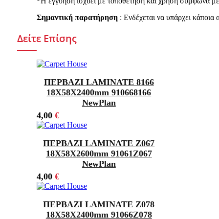
*Η εγγύηση ισχύει με τοποθέτηση και χρήση σύμφωνα με
Σημαντική παρατήρηση
: Ενδέχεται να υπάρχει κάποια
Δείτε Επίσης
ΠΕΡΒΑΖΙ LAMINATE 8166
18Χ58X2400mm 910668166
NewPlan
4,00
€
ΠΕΡΒΑΖΙ LAMINATE Z067
18Χ58X2600mm 91061Z067
NewPlan
4,00
€
ΠΕΡΒΑΖΙ LAMINATE Z078
18Χ58X2400mm 91066Z078