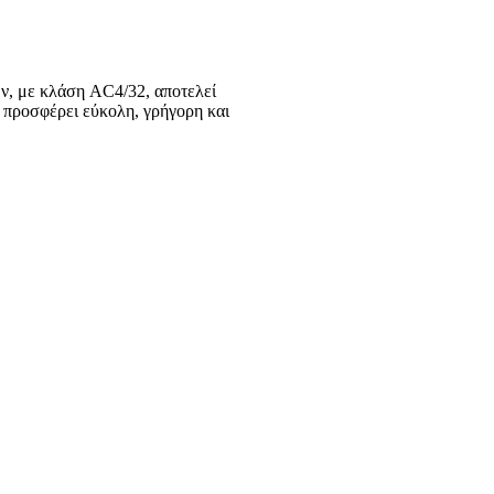
ων, με κλάση AC4/32, αποτελεί
σφέρει εύκολη, γρήγορη και