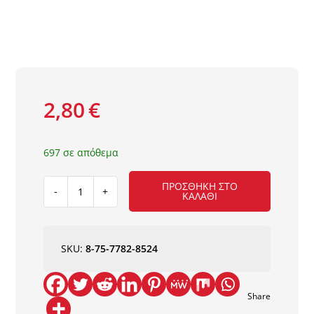
Τοίχος
Deck Δάπεδο – Περίφραξη
2,80
€
Πατάκια
697 σε απόθεμα
ΠΡΟΣΘΉΚΗ ΣΤΟ
ΚΑΛΆΘΙ
ΠΕΡΒΑΖΙ
LAMINATE
8524
9Χ79X2800mm
SKU:
8-75-7782-8524
NewPlan
ποσότητα
Share