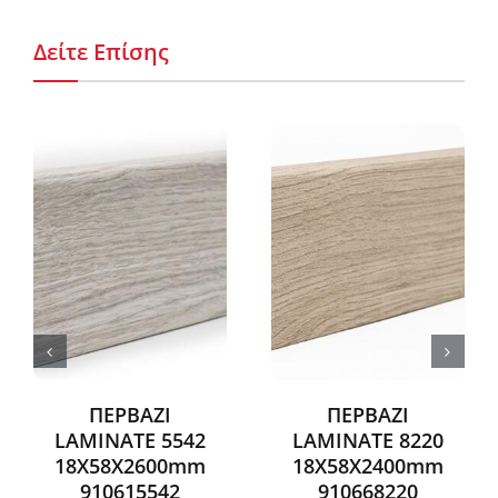
Δείτε Επίσης
ΠΕΡΒΑΖΙ
ΠΕΡΒΑΖΙ
LAMINATE 5542
LAMINATE 8220
18Χ58X2600mm
18Χ58X2400mm
910615542
910668220