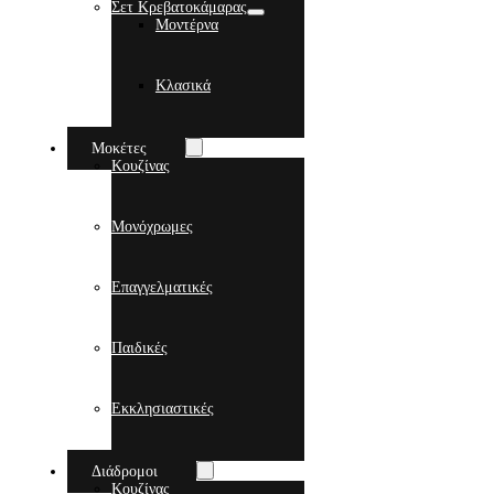
Σετ Κρεβατοκάμαρας
Μοντέρνα
Κλασικά
Μοκέτες
Κουζίνας
Μονόχρωμες
Επαγγελματικές
Παιδικές
Εκκλησιαστικές
Διάδρομοι
Κουζίνας