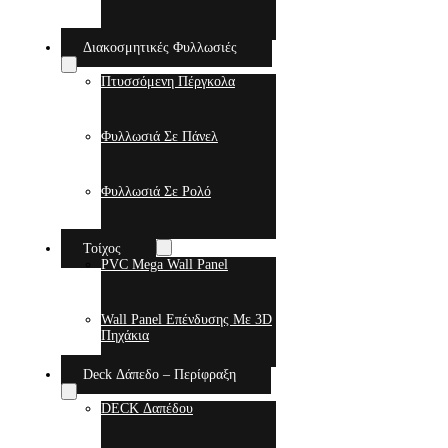
Διακοσμητικές Φυλλωσιές
Πτυσσόμενη Πέργκολα
Φυλλωσιά Σε Πάνελ
Φυλλωσιά Σε Ρολό
Τοίχος
PVC Mega Wall Panel
Wall Panel Επένδυσης Με 3D
Πηχάκια
Deck Δάπεδο – Περίφραξη
DECK Δαπέδου