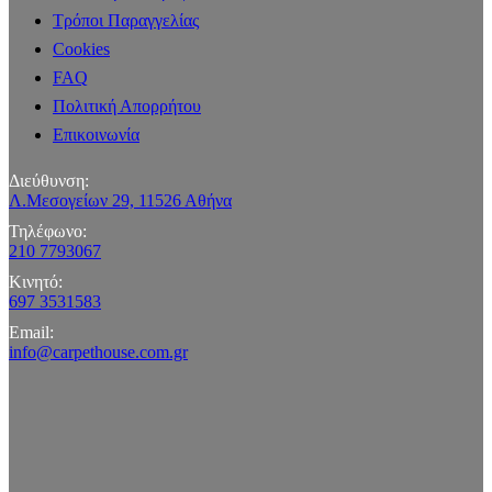
Τρόποι Παραγγελίας
Cookies
FAQ
Πολιτική Απορρήτου
Επικοινωνία
Διεύθυνση:
Λ.Μεσογείων 29, 11526 Αθήνα
Τηλέφωνο:
210 7793067
Κινητό:
697 3531583
Email:
info@carpethouse.com.gr