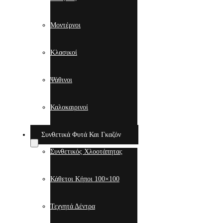
Μοντέρνοι
Κλασικοί
Ψάθινοι
Καλοκαιρινοί
Συνθετικά Φυτά Και Γκαζόν
Συνθετικός Χλοοτάπητας
Κάθετοι Κήποι 100×100
Τεχνητά Δέντρα