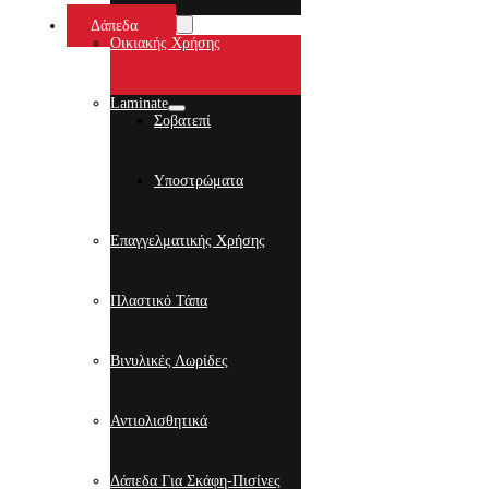
Δάπεδα
Οικιακής Χρήσης
Laminate
Σοβατεπί
Υποστρώματα
Επαγγελματικής Χρήσης
Πλαστικό Τάπα
Βινυλικές Λωρίδες
Αντιολισθητικά
Δάπεδα Για Σκάφη-Πισίνες