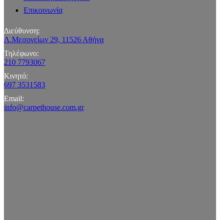
Επικοινωνία
Διεύθυνση:
Λ.Μεσογείων 29, 11526 Αθήνα
Τηλέφωνο:
210 7793067
Κινητό:
697 3531583
Email:
info@carpethouse.com.gr