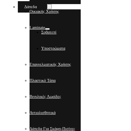
Δάπεδα
Οικιακής Χρήσης
Laminate
Σοβατεπί
Υποστρώματα
Επαγγελματικής Χρήσης
Πλαστικό Τάπα
Βινυλικές Λωρίδες
Αντιολισθητικά
Δάπεδα Για Σκάφη-Πισίνες