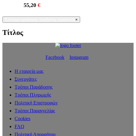
55,20
€
Κλείσιμο γρήγορης προβολής προϊόντος
×
Τίτλος
Facebook
Instagram
Η εταιρεία μας
Συνεργάτες
Τρόποι Παράδοσης
Τρόποι Πληρωμής
Πολιτική Επιστροφών
Τρόποι Παραγγελίας
Cookies
FAQ
Πολιτική Απορρήτου