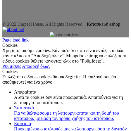
© 2022 Carpet House. All Rights Reserved. |
Κατασκευή eshop
Page load link
Cookies
Χρησιμοποιούμε cookies. Εάν πιστεύετε ότι είναι εντάξει, απλώς
κάντε κλικ στο "Αποδοχή όλων". Μπορείτε επίσης να επιλέξετε τι
είδους cookies θέλετε κάνοντας κλικ στο "Ρυθμίσεις".
Ρυθμίσεις
Αποδοχή όλων
Cookies
Επιλέξτε τι είδους cookies θα αποδεχτείτε. Η επιλογή σας θα
αποθηκευτεί για ένα χρόνο.
Απαραίτητα
Αυτά τα cookies δεν είναι προαιρετικά. Απαιτούνται για τη
λειτουργία του ιστότοπου.
Στατιστικά
Για να βελτιώσουμε τη λειτουργικότητα και τη δομή του
ιστότοπου, με βάση τον τρόπο χρήσης του ιστότοπου.
Εμπειρία
Προκειμένου ο ιστότοπός μας να λειτουργεί όσο το δυνατόν