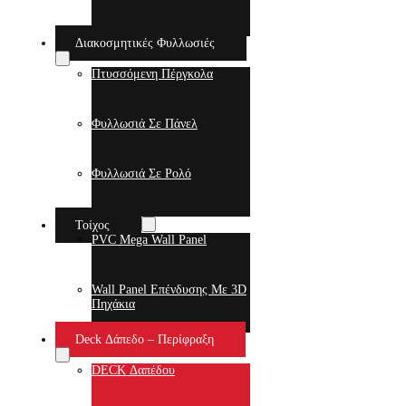
Διακοσμητικές Φυλλωσιές
Πτυσσόμενη Πέργκολα
Φυλλωσιά Σε Πάνελ
Φυλλωσιά Σε Ρολό
Τοίχος
PVC Mega Wall Panel
Wall Panel Επένδυσης Με 3D
Πηχάκια
Deck Δάπεδο – Περίφραξη
DECK Δαπέδου