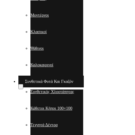
Μοντέρνοι
Κλασικοί
Ψάθινοι
Καλοκαιρινοί
Συνθετικά Φυτά Και Γκαζόν
Συνθετικός Χλοοτάπητας
Κάθετοι Κήποι 100×100
Τεχνητά Δέντρα