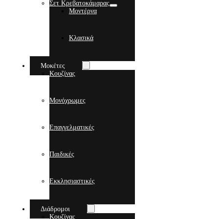
Σετ Κρεβατοκάμαρας
Μοντέρνα
Κλασικά
Μοκέτες
Κουζίνας
Μονόχρωμες
Επαγγελματικές
Παιδικές
Εκκλησιαστικές
Διάδρομοι
Κουζίνας