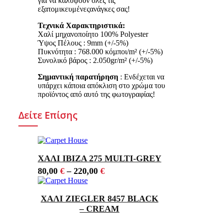
για να καλύψουν όλες τις
εξατομικευμένεςανάγκες σας!
Τεχνικά Χαρακτηριστικά:
Χαλί µηχανοποίητο 100% Polyester
Ύψος Πέλους : 9mm (+/-5%)
Πυκνότητα : 768.000 κόµποι/m² (+/-5%)
Συνολικό βάρος : 2.050gr/m² (+/-5%)
Σημαντική παρατήρηση
: Ενδέχεται να
υπάρχει κάποια απόκλιση στο χρώμα του
προϊόντος από αυτό της φωτογραφίας!
Δείτε Επίσης
ΧΑΛΙ IBIZA 275 MULTI-GREY
80,00
€
–
220,00
€
ΧΑΛΙ ZIEGLER 8457 BLACK
– CREAM