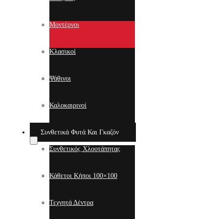
Μοντέρνοι
Κλασικοί
Ψάθινοι
Καλοκαιρινοί
Συνθετικά Φυτά Και Γκαζόν
Συνθετικός Χλοοτάπητας
Κάθετοι Κήποι 100×100
Τεχνητά Δέντρα