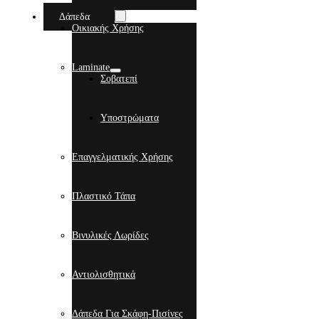
Δάπεδα
Οικιακής Χρήσης
Laminate
Σοβατεπί
Υποστρώματα
Επαγγελματικής Χρήσης
Πλαστικό Τάπα
Βινυλικές Λωρίδες
Αντιολισθητικά
Δάπεδα Για Σκάφη-Πισίνες