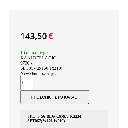
143,50
€
10 σε απόθεμα
ΧΑΛΙ BELLAGIO
9790 -
SET067(2x150,1x210)
NewPlan ποσότητα
ΠΡΟΣΘΉΚΗ ΣΤΟ ΚΑΛΆΘΙ
SKU:
5-56-BLG-C979A_K2234-
SET067(2x150,1x210)