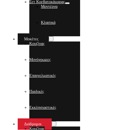
Σετ Κρεβατοκάμαρας
Μοντέρνα
Κλασικά
Μοκέτες
Κουζίνας
Μονόχρωμες
Επαγγελματικές
Παιδικές
Εκκλησιαστικές
Διάδρομοι
Κουζίνας