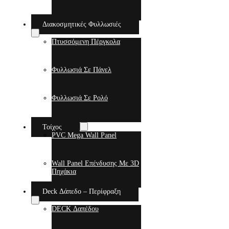
Διακοσμητικές Φυλλωσιές
Πτυσσόμενη Πέργκολα
Φυλλωσιά Σε Πάνελ
Φυλλωσιά Σε Ρολό
Τοίχος
PVC Mega Wall Panel
Wall Panel Επένδυσης Με 3D
Πηχάκια
Deck Δάπεδο – Περίφραξη
DECK Δαπέδου