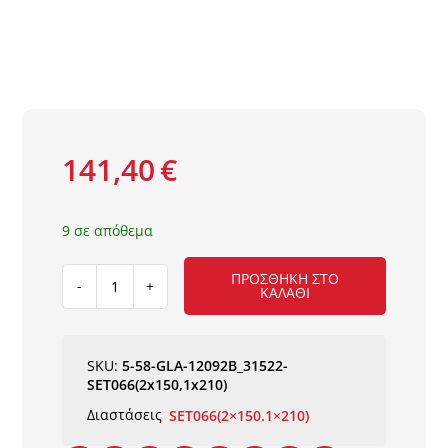
141,40
€
9 σε απόθεμα
ΠΡΟΣΘΉΚΗ ΣΤΟ
ΚΑΛΆΘΙ
ΧΑΛΙ
GALA
12092B
-
SKU:
5-58-GLA-12092B_31522-
SET066(2x150,1x210)
SET066(2x150,1x210)
NewPlan
Διαστάσεις
SET066(2×150.1×210)
ποσότητα