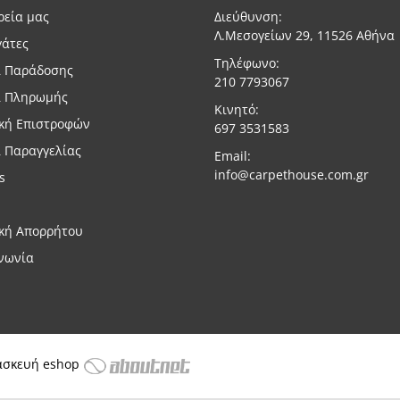
ρεία μας
Διεύθυνση:
Λ.Μεσογείων 29, 11526 Αθήνα
γάτες
Τηλέφωνο:
ι Παράδοσης
210 7793067
ι Πληρωμής
Κινητό:
ική Επιστροφών
697 3531583
 Παραγγελίας
Email:
info@carpethouse.com.gr
s
ική Απορρήτου
νωνία
ασκευή eshop