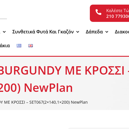
Καλέστε Τ
210 77930
ι
Συνθετικά Φυτά Και Γκαζόν
Δάπεδα
Διακο
άκια
 BURGUNDY ΜΕ ΚΡΟΣΣΙ 
200) NewPlan
Y ΜΕ ΚΡΟΣΣΙ – SET067(2×140,1×200) NewPlan