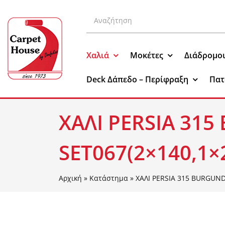
Μετάβαση
Αναζήτηση
στο
για:
περιεχόμενο
Χαλιά
Μοκέτες
Διάδρομο
Deck Δάπεδο – Περίφραξη
Πατ
ΧΑΛΙ PERSIA 315
SET067(2×140,1×
Αρχική
»
Κατάστημα
»
ΧΑΛΙ PERSIA 315 BURGUND