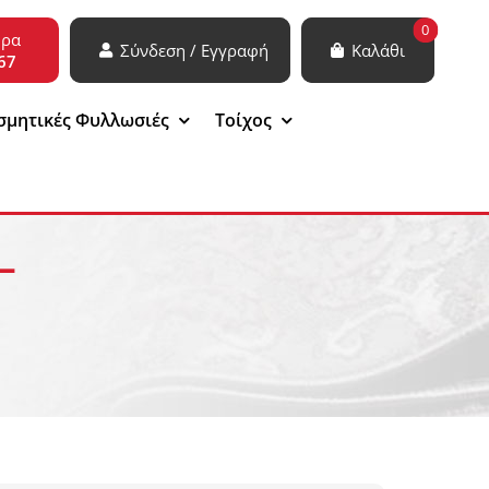
0
ώρα
Σύνδεση / Εγγραφή
Καλάθι
67
σμητικές Φυλλωσιές
Τοίχος
–