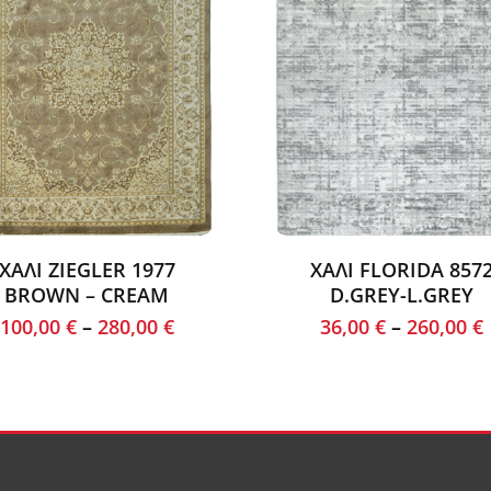
ΧΑΛΙ ZIEGLER 1977
ΧΑΛΙ FLORIDA 857
BROWN – CREAM
D.GREY-L.GREY
100,00
€
–
280,00
€
36,00
€
–
260,00
€