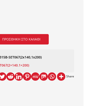
ΠΡΟΣΘΉΚΗ ΣΤΟ ΚΑΛΆΘΙ
315B-SET067(2x140,1x200)
T067(2×140.1×200)
Share