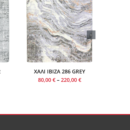
2
ΧΑΛΙ IBIZA 286 GREY
ΧΑΛ
80,00
€
–
220,00
€
60,