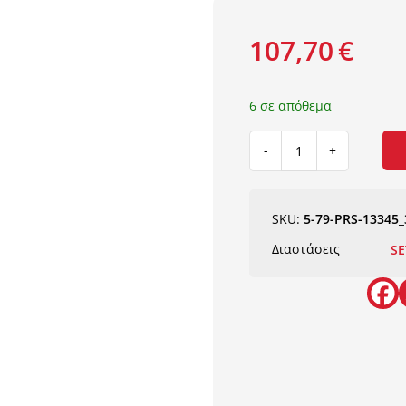
107,70
€
6 σε απόθεμα
ΧΑΛΙ
PERSIA
315
BURGUNDY
SKU:
5-79-PRS-13345_
ΜΕ
Διαστάσεις
SE
ΚΡΟΣΣΙ
-
SET067(2x140,1x200)
NewPlan
ποσότητα