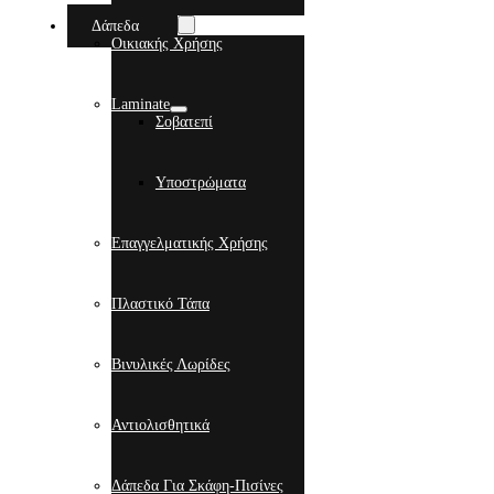
Δάπεδα
Οικιακής Χρήσης
Laminate
Σοβατεπί
Υποστρώματα
Επαγγελματικής Χρήσης
Πλαστικό Τάπα
Βινυλικές Λωρίδες
Αντιολισθητικά
Δάπεδα Για Σκάφη-Πισίνες