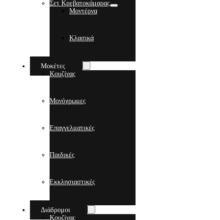
Σετ Κρεβατοκάμαρας
Μοντέρνα
Κλασικά
Μοκέτες
Κουζίνας
Μονόχρωμες
Επαγγελματικές
Παιδικές
Εκκλησιαστικές
Διάδρομοι
Κουζίνας