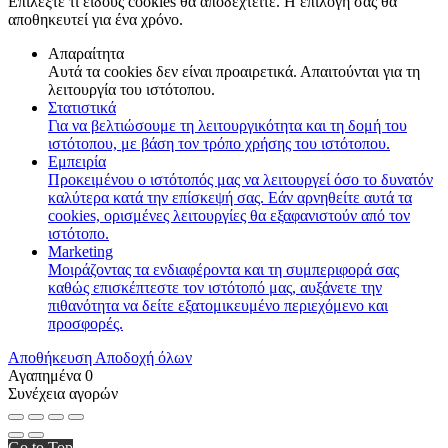
Επιλέξτε τι είδους cookies θα αποδεχτείτε. Η επιλογή σας θα
αποθηκευτεί για ένα χρόνο.
Απαραίτητα
Αυτά τα cookies δεν είναι προαιρετικά. Απαιτούνται για τη
λειτουργία του ιστότοπου.
Στατιστικά
Για να βελτιώσουμε τη λειτουργικότητα και τη δομή του
ιστότοπου, με βάση τον τρόπο χρήσης του ιστότοπου.
Εμπειρία
Προκειμένου ο ιστότοπός μας να λειτουργεί όσο το δυνατόν
καλύτερα κατά την επίσκεψή σας. Εάν αρνηθείτε αυτά τα
cookies, ορισμένες λειτουργίες θα εξαφανιστούν από τον
ιστότοπο.
Marketing
Μοιράζοντας τα ενδιαφέροντα και τη συμπεριφορά σας
καθώς επισκέπτεστε τον ιστότοπό μας, αυξάνετε την
πιθανότητα να δείτε εξατομικευμένο περιεχόμενο και
προσφορές.
Αποθήκευση
Αποδοχή όλων
Αγαπημένα
0
Συνέχεια αγορών
Go to Top