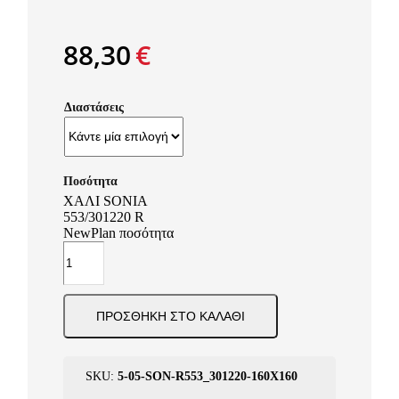
88,30
€
Διαστάσεις
ΧΑΛΙ SONIA
553/301220 R
NewPlan ποσότητα
ΠΡΟΣΘΉΚΗ ΣΤΟ ΚΑΛΆΘΙ
SKU:
5-05-SΟΝ-R553_301220-160X160