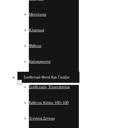
Μοντέρνοι
Κλασικοί
Ψάθινοι
Καλοκαιρινοί
Συνθετικά Φυτά Και Γκαζόν
Συνθετικός Χλοοτάπητας
Κάθετοι Κήποι 100×100
Τεχνητά Δέντρα