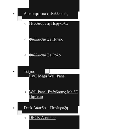
Διακοσμητικές Φυλλωσιές
Πτυσσόμενη Πέργκολα
Φυλλωσιά Σε Πάνελ
Φυλλωσιά Σε Ρολό
Τοίχος
PVC Mega Wall Panel
Wall Panel Επένδυσης Με 3D
Πηχάκια
Deck Δάπεδο – Περίφραξη
DECK Δαπέδου