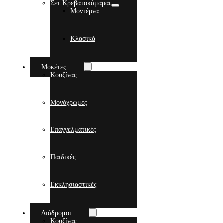
Σετ Κρεβατοκάμαρας
Μοντέρνα
Κλασικά
Μοκέτες
Κουζίνας
Μονόχρωμες
Επαγγελματικές
Παιδικές
Εκκλησιαστικές
Διάδρομοι
Κουζίνας