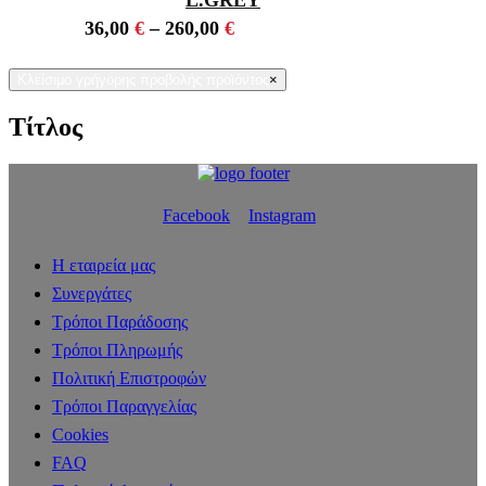
L.GREY
36,00
€
–
260,00
€
Κλείσιμο γρήγορης προβολής προϊόντος
×
Τίτλος
Facebook
Instagram
Η εταιρεία μας
Συνεργάτες
Τρόποι Παράδοσης
Τρόποι Πληρωμής
Πολιτική Επιστροφών
Τρόποι Παραγγελίας
Cookies
FAQ