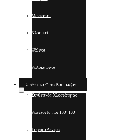
Μοντέρνοι
Κλασικοί
Ψάθινοι
Καλοκαιρινοί
Συνθετικά Φυτά Και Γκαζόν
Συνθετικός Χλοοτάπητας
Κάθετοι Κήποι 100×100
Τεχνητά Δέντρα