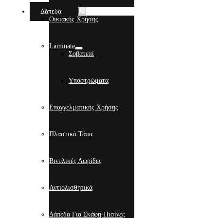
Δάπεδα
Οικιακής Χρήσης
Laminate
Σοβατεπί
Υποστρώματα
Επαγγελματικής Χρήσης
Πλαστικό Τάπα
Βινυλικές Λωρίδες
Αντιολισθητικά
Δάπεδα Για Σκάφη-Πισίνες