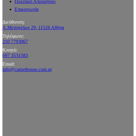
Πολιτική Απορρήτου
Επικοινωνία
Διεύθυνση:
Λ.Μεσογείων 29, 11526 Αθήνα
Τηλέφωνο:
210 7793067
Κινητό:
697 3531583
Email:
info@carpethouse.com.gr