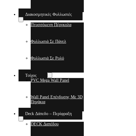
Διακοσμητικές Φυλλωσιές
Πτυσσόμενη Πέργκολα
Φυλλωσιά Σε Πάνελ
Φυλλωσιά Σε Ρολό
Τοίχος
PVC Mega Wall Panel
Wall Panel Επένδυσης Με 3D
Πηχάκια
Deck Δάπεδο – Περίφραξη
DECK Δαπέδου