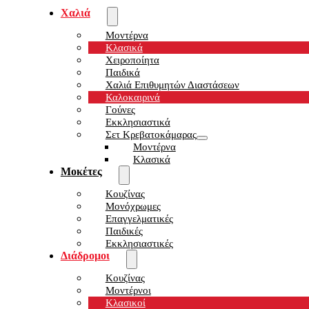
Χαλιά
Μοντέρνα
Κλασικά
Χειροποίητα
Παιδικά
Χαλιά Επιθυμητών Διαστάσεων
Καλοκαιρινά
Γούνες
Εκκλησιαστικά
Σετ Κρεβατοκάμαρας
Μοντέρνα
Κλασικά
Μοκέτες
Κουζίνας
Μονόχρωμες
Επαγγελματικές
Παιδικές
Εκκλησιαστικές
Διάδρομοι
Κουζίνας
Μοντέρνοι
Κλασικοί