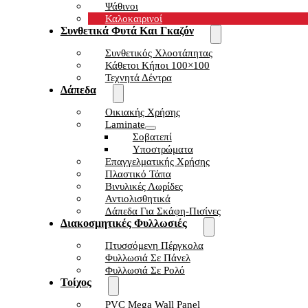
Ψάθινοι
Καλοκαιρινοί
Συνθετικά Φυτά Και Γκαζόν
Συνθετικός Χλοοτάπητας
Κάθετοι Κήποι 100×100
Τεχνητά Δέντρα
Δάπεδα
Οικιακής Χρήσης
Laminate
Σοβατεπί
Υποστρώματα
Επαγγελματικής Χρήσης
Πλαστικό Τάπα
Βινυλικές Λωρίδες
Αντιολισθητικά
Δάπεδα Για Σκάφη-Πισίνες
Διακοσμητικές Φυλλωσιές
Πτυσσόμενη Πέργκολα
Φυλλωσιά Σε Πάνελ
Φυλλωσιά Σε Ρολό
Τοίχος
PVC Mega Wall Panel