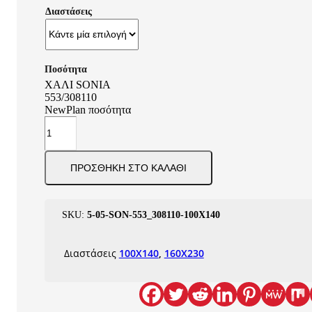
Διαστάσεις
ΧΑΛΙ SONIA
553/308110
NewPlan ποσότητα
ΠΡΟΣΘΉΚΗ ΣΤΟ ΚΑΛΆΘΙ
SKU:
5-05-SΟΝ-553_308110-100X140
Διαστάσεις
100X140
,
160X230