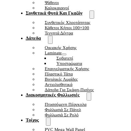
Ψάθινοι
Καλοκαιρινοί
Συνθετικά Φυτά Και Γκαζόν
Συνθετικός Χλοοτάπητας
Κάθετοι Κήποι 100×100
Τεχνητά Δέντρα
Δάπεδα
Οικιακής Χρήσης
Laminate
Σοβατεπί
Υποστρώματα
Επαγγελματικής Χρήσης
Πλαστικό Τάπα
Βινυλικές Λωρίδες
Αντιολισθητικά
Δάπεδα Για Σκάφη-Πισίνες
Διακοσμητικές Φυλλωσιές
Πτυσσόμενη Πέργκολα
Φυλλωσιά Σε Πάνελ
Φυλλωσιά Σε Ρολό
Τοίχος
PVC Mega Wall Panel