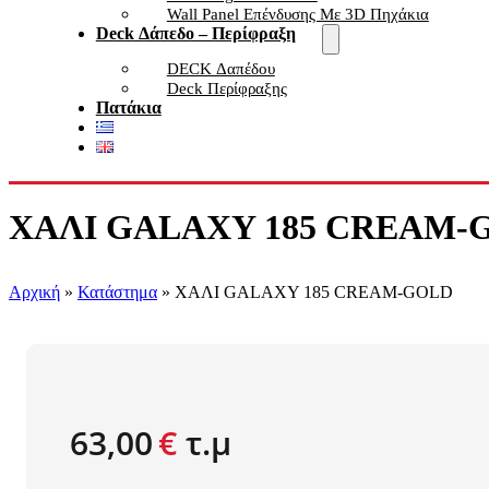
Wall Panel Επένδυσης Με 3D Πηχάκια
Deck Δάπεδο – Περίφραξη
DECK Δαπέδου
Deck Περίφραξης
Πατάκια
ΧΑΛΙ GALAXY 185 CREAM-
Αρχική
»
Κατάστημα
»
ΧΑΛΙ GALAXY 185 CREAM-GOLD
63,00
€
τ.μ