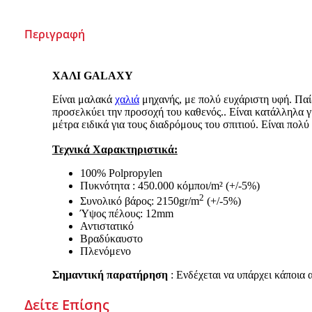
Περιγραφή
ΧΑΛΙ GALAXY
Είναι μαλακά
χαλιά
μηχανής, με πολύ ευχάριστη υφή. Παίζ
προσελκύει την προσοχή του καθενός.. Είναι κατάλληλα γι
μέτρα ειδικά για τους διαδρόμους του σπιτιού. Είναι πολύ
Τεχνικά Χαρακτηριστικά:
100% Polpropylen
Πυκνότητα : 450.000 κόµποι/m² (+/-5%)
2
Συνολικό βάρος: 2150gr/m
(+/-5%)
Ύψος πέλους: 12mm
Αντιστατικό
Βραδύκαυστο
Πλενόμενο
Σημαντική παρατήρηση
: Ενδέχεται να υπάρχει κάποια
Δείτε Επίσης