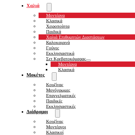
Χαλιά
Μοντέρνα
Κλασικά
Χειροποίητα
Παιδικά
Χαλιά Επιθυμητών Διαστάσεων
Καλοκαιρινά
Γούνες
Εκκλησιαστικά
Σετ Κρεβατοκάμαρας
Μοντέρνα
Κλασικά
Μοκέτες
Κουζίνας
Μονόχρωμες
Επαγγελματικές
Παιδικές
Εκκλησιαστικές
Διάδρομοι
Κουζίνας
Μοντέρνοι
Κλασικοί