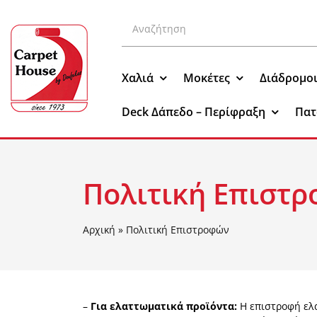
Μετάβαση
Αναζήτηση
στο
για:
περιεχόμενο
Χαλιά
Μοκέτες
Διάδρομο
Deck Δάπεδο – Περίφραξη
Πατ
Πολιτική Επιστ
Αρχική
»
Πολιτική Επιστροφών
–
Για ελαττωματικά προϊόντα:
Η επιστροφή ελα