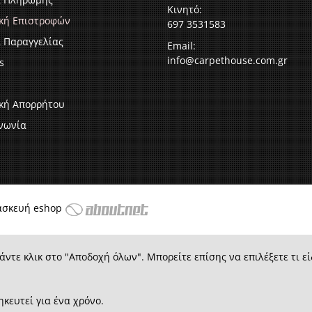
Κινητό:
ική Επιστροφών
697 3531583
 Παραγγελίας
Email:
info@carpethouse.com.gr
s
ική Απορρήτου
νωνία
ασκευή eshop
άντε κλικ στο "Αποδοχή όλων". Μπορείτε επίσης να επιλέξετε τι εί
ηκευτεί για ένα χρόνο.