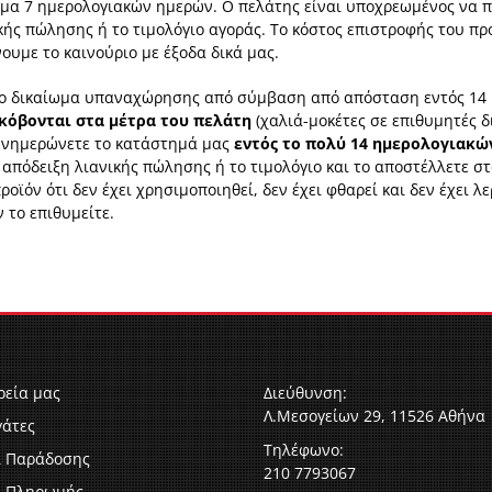
ημα 7 ημερολογιακών ημερών. Ο πελάτης είναι υποχρεωμένος να π
ικής πώλησης ή το τιμολόγιο αγοράς. Το κόστος επιστροφής του π
υμε το καινούριο με έξοδα δικά μας.
το δικαίωμα υπαναχώρησης από σύμβαση από απόσταση εντός 14
κόβονται στα μέτρα του πελάτη
(χαλιά-μοκέτες σε επιθυμητές δι
: Ενημερώνετε το κατάστημά μας
εντός το πολύ 14 ημερολογιακώ
 απόδειξη λιανικής πώλησης ή το τιμολόγιο και το αποστέλλετε σ
οϊόν ότι δεν έχει χρησιμοποιηθεί, δεν έχει φθαρεί και δεν έχει λ
 το επιθυμείτε.
ρεία μας
Διεύθυνση:
Λ.Μεσογείων 29, 11526 Αθήνα
γάτες
Τηλέφωνο:
ι Παράδοσης
210 7793067
ι Πληρωμής