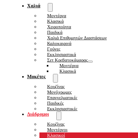
Χαλιά
Μοντέρνα
Κλασικά
Χειροποίητα
Παιδικά
Χαλιά Επιθυμητών Διαστάσεων
Καλοκαιρινά
Γούνες
Εκκλησιαστικά
Σετ Κρεβατοκάμαρας
Μοντέρνα
Κλασικά
Μοκέτες
Κουζίνας
Μονόχρωμες
Επαγγελματικές
Παιδικές
Εκκλησιαστικές
Διάδρομοι
Κουζίνας
Μοντέρνοι
Κλασικοί