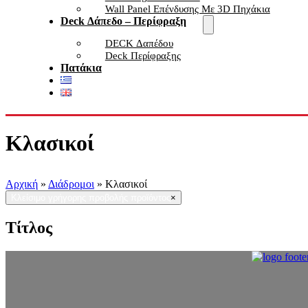
Wall Panel Επένδυσης Με 3D Πηχάκια
Deck Δάπεδο – Περίφραξη
DECK Δαπέδου
Deck Περίφραξης
Πατάκια
Κλασικοί
Αρχική
»
Διάδρομοι
»
Κλασικοί
Κλείσιμο γρήγορης προβολής προϊόντος
×
Τίτλος