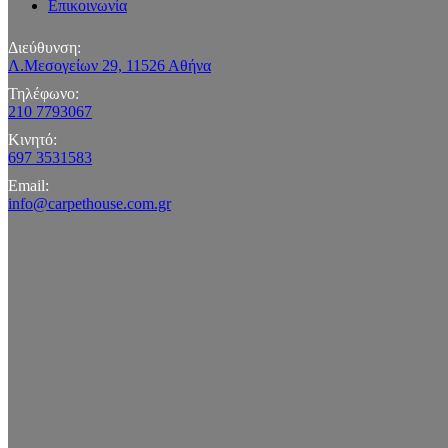
Επικοινωνία
Διεύθυνση:
Λ.Μεσογείων 29, 11526 Αθήνα
Τηλέφωνο:
210 7793067
Κινητό:
697 3531583
Email:
info@carpethouse.com.gr