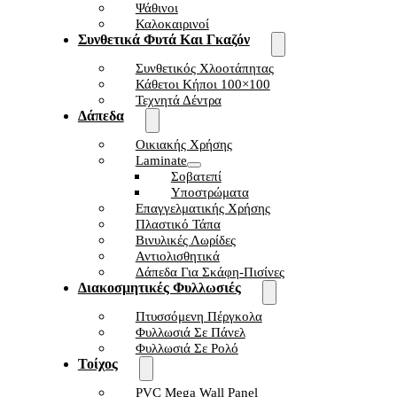
Ψάθινοι
Καλοκαιρινοί
Συνθετικά Φυτά Και Γκαζόν
Συνθετικός Χλοοτάπητας
Κάθετοι Κήποι 100×100
Τεχνητά Δέντρα
Δάπεδα
Οικιακής Χρήσης
Laminate
Σοβατεπί
Υποστρώματα
Επαγγελματικής Χρήσης
Πλαστικό Τάπα
Βινυλικές Λωρίδες
Αντιολισθητικά
Δάπεδα Για Σκάφη-Πισίνες
Διακοσμητικές Φυλλωσιές
Πτυσσόμενη Πέργκολα
Φυλλωσιά Σε Πάνελ
Φυλλωσιά Σε Ρολό
Τοίχος
PVC Mega Wall Panel