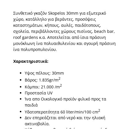
Συνθετικό γκαζόν Skopelos 30mm για εξωτερικό
χώρο, κατάλληλο για βεράντες, προσόψεις
καταστημάτων, κήπους, αυλές, παιδότοπους,
σχολεία, περιβάλλοντες χώρους πισίνας, beach bar,
roof gardens κ.α. Αποτελείται από ίσια πράσινη
μονόκλωνη ίνα πολυαιθυλενίου και σγουρή πράσινη
ίνα πολυπροπυλενίου.
Χαρακτηριστικά:
Υψος πέλους: 30mm
2
Βάρος: 1.835gr/m
2
Kόμποι: 21.000 /m
Προστασία UV
Ίνα απο Οικολογικό προϊόν φιλικό προς τα
παιδιά
2
Υδατοπερατότητα 60 liter/min/100 cm
Δεν επηρεάζεται από νερό και την ηλιακή
ακτινοβολία.