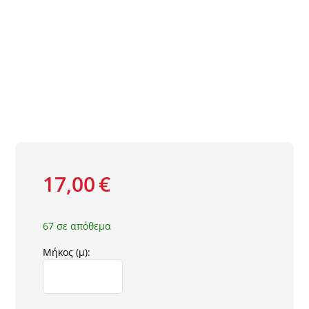
Τοίχος
Deck Δάπεδο – Περίφραξη
Πατάκια
17,00
€
67 σε απόθεμα
Μήκος (μ):