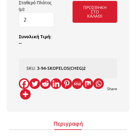
Σταθερό Πλάτος
ΠΡΟΣΘΉΚΗ
(μ):
ΣΤΟ
ΓΚΑΖΟΝ
ΚΑΛΆΘΙ
SKOPELOS
30mm
2Μ
Συνολική Τιμή:
NewPlan
--
ποσότητα
SKU:
3-94-SKOPELOS(CHEG)2
Share
Περιγραφή