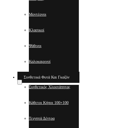
Μοντέρνοι
Κλασικοί
Ψάθινοι
Καλοκαιρινοί
Συνθετικά Φυτά Και Γκαζόν
Συνθετικός Χλοοτάπητας
Κάθετοι Κήποι 100×100
Τεχνητά Δέντρα