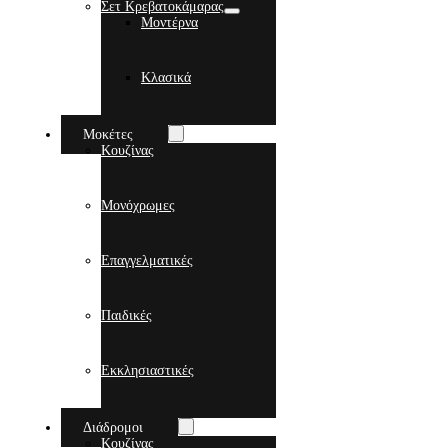
Σετ Κρεβατοκάμαρας
Μοντέρνα
Κλασικά
Μοκέτες
Κουζίνας
Μονόχρωμες
Επαγγελματικές
Παιδικές
Εκκλησιαστικές
Διάδρομοι
Κουζίνας