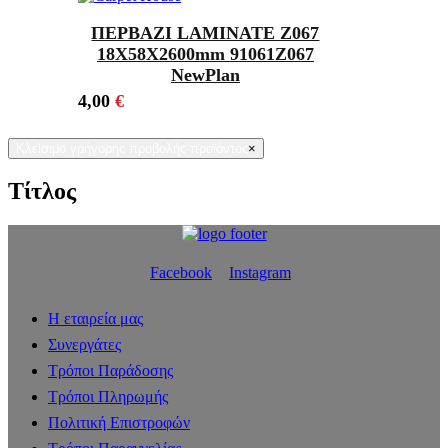
ΠΕΡΒΑΖΙ LAMINATE Z067
18Χ58X2600mm 91061Z067
NewPlan
4,00
€
Κλείσιμο γρήγορης προβολής προϊόντος
×
Τίτλος
Facebook
Instagram
Η εταιρεία μας
Συνεργάτες
Τρόποι Παράδοσης
Τρόποι Πληρωμής
Πολιτική Επιστροφών