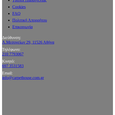
Τρόποι Παραγγελίας
Cookies
FAQ
Πολιτική Απορρήτου
Επικοινωνία
Διεύθυνση:
Λ.Μεσογείων 29, 11526 Αθήνα
Τηλέφωνο:
210 7793067
Κινητό:
697 3531583
Email:
info@carpethouse.com.gr