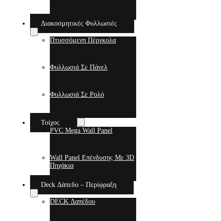
Διακοσμητικές Φυλλωσιές
Πτυσσόμενη Πέργκολα
Φυλλωσιά Σε Πάνελ
Φυλλωσιά Σε Ρολό
Τοίχος
PVC Mega Wall Panel
Wall Panel Επένδυσης Με 3D
Πηχάκια
Deck Δάπεδο – Περίφραξη
DECK Δαπέδου