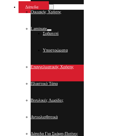
Δάπεδα
Οικιακής Χρήσης
Laminate
Σοβατεπί
Υποστρώματα
Επαγγελματικής Χρήσης
Πλαστικό Τάπα
Βινυλικές Λωρίδες
Αντιολισθητικά
Δάπεδα Για Σκάφη-Πισίνες