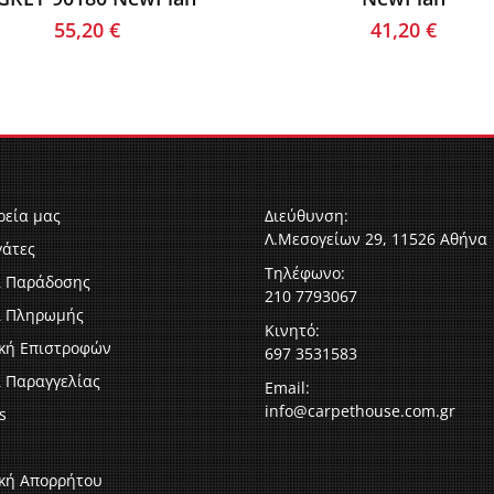
55,20
€
41,20
€
ρεία μας
Διεύθυνση:
Λ.Μεσογείων 29, 11526 Αθήνα
γάτες
Τηλέφωνο:
ι Παράδοσης
210 7793067
ι Πληρωμής
Κινητό:
ική Επιστροφών
697 3531583
 Παραγγελίας
Email:
info@carpethouse.com.gr
s
ική Απορρήτου