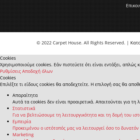
Επικοι
© 2022 Carpet House. All Rights Reserved. |
Κατ
Cookies
Χρησιμοποιούμε cookies. Εάν πιστεύετε ότι είναι εντάξει, απλώς κ
Ρυθμίσεις
Αποδοχή όλων
Cookies
Επιλέξτε τι είδους cookies θα αποδεχτείτε. Η επιλογή σας θα αποθ
Απαραίτητα
Αυτά τα cookies δεν είναι προαιρετικά. Απαιτούνται για τη 
Στατιστικά
Για να βελτιώσουμε τη λειτουργικότητα και τη δομή του ισ
Εμπειρία
Προκειμένου ο ιστότοπός μας να λειτουργεί όσο το δυνατόν
Marketing