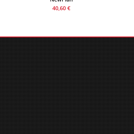
40,60
€