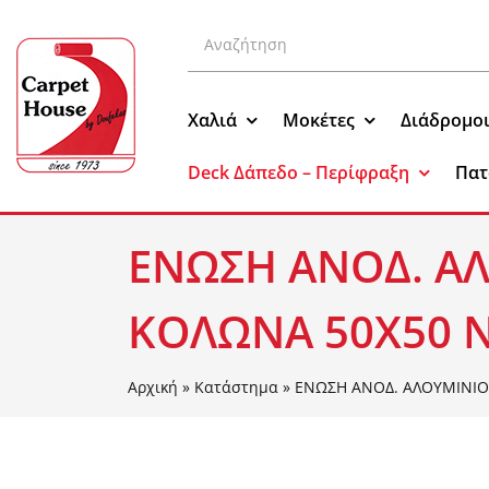
Μετάβαση
Αναζήτηση
στο
για:
περιεχόμενο
Χαλιά
Μοκέτες
Διάδρομο
Deck Δάπεδο – Περίφραξη
Πατ
ΕΝΩΣΗ ΑΝΟΔ. ΑΛ
ΚΟΛΩΝΑ 50Χ50 
Αρχική
»
Κατάστημα
»
ΕΝΩΣΗ ΑΝΟΔ. ΑΛΟΥΜΙΝΙΟΥ