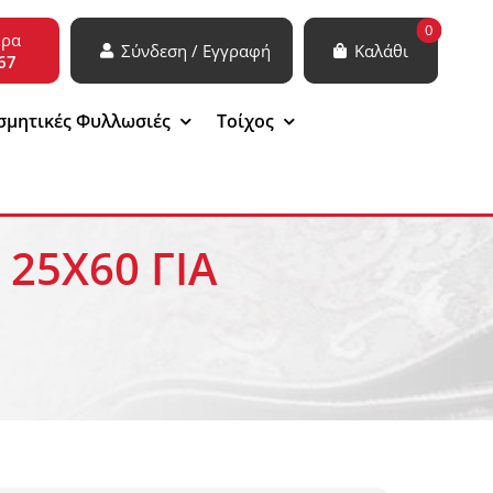
0
ώρα
Σύνδεση / Εγγραφή
Καλάθι
67
σμητικές Φυλλωσιές
Τοίχος
25Χ60 ΓΙΑ