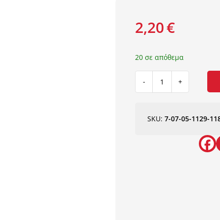
2,20
€
20 σε απόθεμα
ΕΝΩΣΗ
ΑΝΟΔ.
ΑΛΟΥΜΙΝΙΟΥ
ΚΟΥΠΑΣΤΗΣ
SKU:
7-07-05-1129-11
25Χ60
ΓΙΑ
ΚΟΛΩΝΑ
50Χ50
NewPlan
ποσότητα