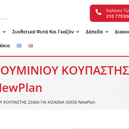
Καλέστε Τ
210 77930
ι
Συνθετικά Φυτά Και Γκαζόν
Δάπεδα
Διακο
άκια
ΟΥΜΙΝΙΟΥ ΚΟΥΠΑΣΤΗΣ 
NewPlan
 ΚΟΥΠΑΣΤΗΣ 25Χ60 ΓΙΑ ΚΟΛΩΝΑ 50Χ50 NewPlan