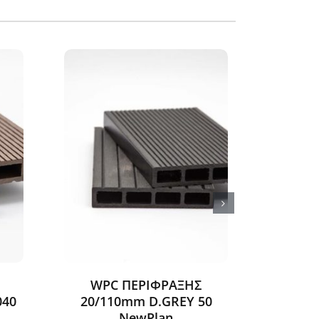
WPC ΠΕΡΙΦΡΑΞΗΣ
WPC
040
20/110mm D.GREY 50
20/1
NewPlan