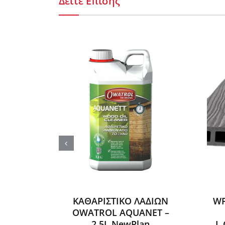
Δείτε Επίσης
ΚΑΘΑΡΙΣΤΙΚΟ ΛΑΔΙΩΝ
WP
OWATROL AQUANET –
2,5L NewPlan
L