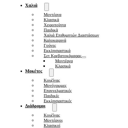
Χαλιά
Μοντέρνα
Κλασικά
Χειροποίητα
Παιδικά
Χαλιά Επιθυμητών Διαστάσεων
Καλοκαιρινά
Γούνες
Εκκλησιαστικά
Σετ Κρεβατοκάμαρας
Μοντέρνα
Κλασικά
Μοκέτες
Κουζίνας
Μονόχρωμες
Επαγγελματικές
Παιδικές
Εκκλησιαστικές
Διάδρομοι
Κουζίνας
Μοντέρνοι
Κλασικοί