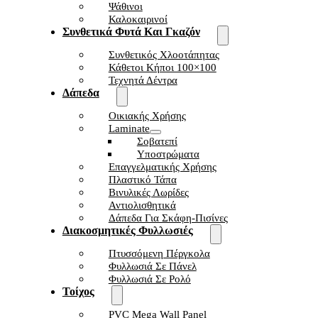
Ψάθινοι
Καλοκαιρινοί
Συνθετικά Φυτά Και Γκαζόν
Συνθετικός Χλοοτάπητας
Κάθετοι Κήποι 100×100
Τεχνητά Δέντρα
Δάπεδα
Οικιακής Χρήσης
Laminate
Σοβατεπί
Υποστρώματα
Επαγγελματικής Χρήσης
Πλαστικό Τάπα
Βινυλικές Λωρίδες
Αντιολισθητικά
Δάπεδα Για Σκάφη-Πισίνες
Διακοσμητικές Φυλλωσιές
Πτυσσόμενη Πέργκολα
Φυλλωσιά Σε Πάνελ
Φυλλωσιά Σε Ρολό
Τοίχος
PVC Mega Wall Panel