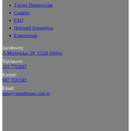
Τρόποι Παραγγελίας
Cookies
FAQ
Πολιτική Απορρήτου
Επικοινωνία
Διεύθυνση:
Λ.Μεσογείων 29, 11526 Αθήνα
Τηλέφωνο:
210 7793067
Κινητό:
697 3531583
Email:
info@carpethouse.com.gr