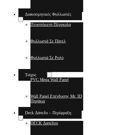
Διακοσμητικές Φυλλωσιές
Πτυσσόμενη Πέργκολα
Φυλλωσιά Σε Πάνελ
Φυλλωσιά Σε Ρολό
Τοίχος
PVC Mega Wall Panel
Wall Panel Επένδυσης Με 3D
Πηχάκια
Deck Δάπεδο – Περίφραξη
DECK Δαπέδου