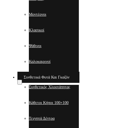
Μοντέρνοι
Κλασικοί
Ψάθινοι
Καλοκαιρινοί
Συνθετικά Φυτά Και Γκαζόν
Συνθετικός Χλοοτάπητας
Κάθετοι Κήποι 100×100
Τεχνητά Δέντρα