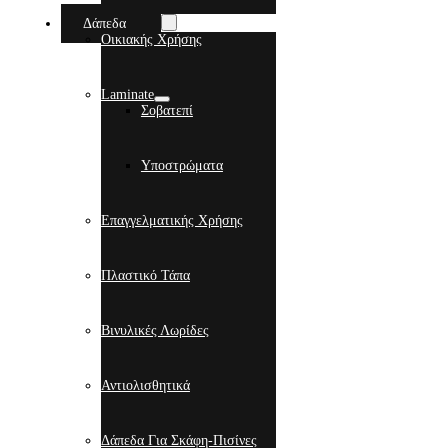
Δάπεδα
Οικιακής Χρήσης
Laminate
Σοβατεπί
Υποστρώματα
Επαγγελματικής Χρήσης
Πλαστικό Τάπα
Βινυλικές Λωρίδες
Αντιολισθητικά
Δάπεδα Για Σκάφη-Πισίνες