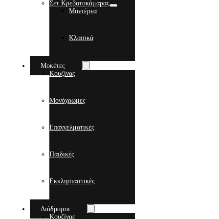
Σετ Κρεβατοκάμαρας
Μοντέρνα
Κλασικά
Μοκέτες
Κουζίνας
Μονόχρωμες
Επαγγελματικές
Παιδικές
Εκκλησιαστικές
Διάδρομοι
Κουζίνας