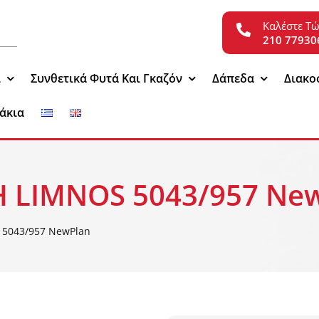
Καλέστε Τ
210 77930
ι
Συνθετικά Φυτά Και Γκαζόν
Δάπεδα
Διακο
άκια
 LIMNOS 5043/957 Ne
5043/957 NewPlan