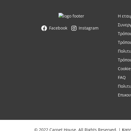
Η εται
Συνερ
Facebook
Instagram
Τρόπο
Τρόπο
Πολιτ
Τρόποι
Cookie
FAQ
Πολιτ
Επικοι
© 2022 Carpet House. All Rights Reserved. |
Κατ