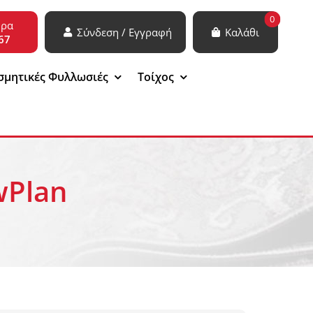
0
ώρα
Σύνδεση / Εγγραφή
Καλάθι
67
σμητικές Φυλλωσιές
Τοίχος
wPlan