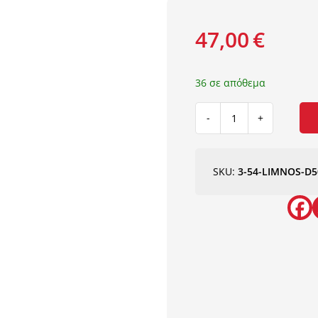
47,00
€
36 σε απόθεμα
ΜΟΚΕΤΑ
ΥΦΑΝΤΗ
LIMNOS
5043/957
SKU:
3-54-LIMNOS-D5
NewPlan
ποσότητα