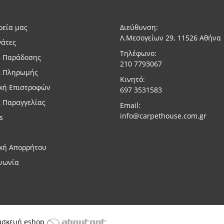
ρεία μας
Διεύθυνση:
Λ.Μεσογείων 29, 11526 Αθήνα
γάτες
Τηλέφωνο:
ι Παράδοσης
210 7793067
ι Πληρωμής
Κινητό:
ική Επιστροφών
697 3531583
 Παραγγελίας
Email:
info@carpethouse.com.gr
s
ική Απορρήτου
νωνία
ασκευή eshop