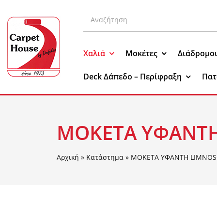
Μετάβαση
Αναζήτηση
στο
για:
περιεχόμενο
Χαλιά
Μοκέτες
Διάδρομο
Deck Δάπεδο – Περίφραξη
Πατ
ΜΟΚΕΤΑ ΥΦΑΝΤΗ
Αρχική
»
Κατάστημα
»
ΜΟΚΕΤΑ ΥΦΑΝΤΗ LIMNOS 