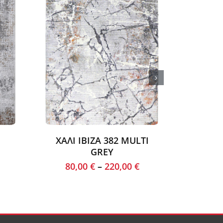
ΧΑΛΙ IBIZA 382 MULTI
ΧΑΛ
GREY
W
80,00
€
–
220,00
€
36,