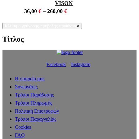
VISON
36,00
€
–
260,00
€
Κλείσιμο γρήγορης προβολής προϊόντος
×
Τίτλος
Facebook
Instagram
Η εταιρεία μας
Συνεργάτες
Τρόποι Παράδοσης
Τρόποι Πληρωμής
Πολιτική Επιστροφών
Τρόποι Παραγγελίας
Cookies
FAQ