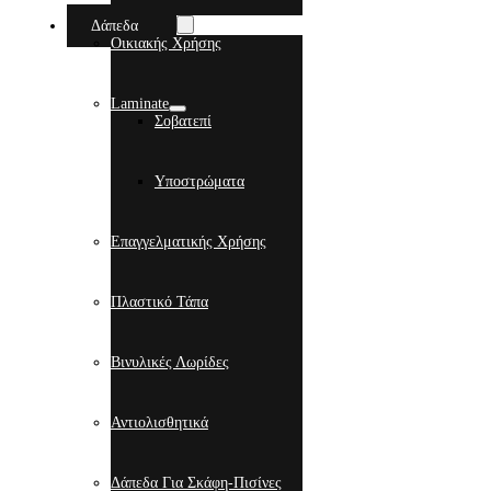
Δάπεδα
Οικιακής Χρήσης
Laminate
Σοβατεπί
Υποστρώματα
Επαγγελματικής Χρήσης
Πλαστικό Τάπα
Βινυλικές Λωρίδες
Αντιολισθητικά
Δάπεδα Για Σκάφη-Πισίνες