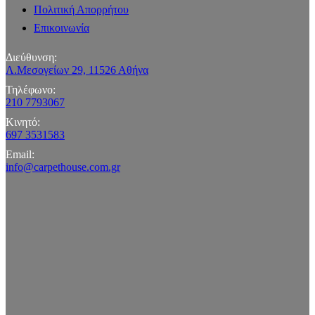
Πολιτική Απορρήτου
Επικοινωνία
Διεύθυνση:
Λ.Μεσογείων 29, 11526 Αθήνα
Τηλέφωνο:
210 7793067
Κινητό:
697 3531583
Email:
info@carpethouse.com.gr