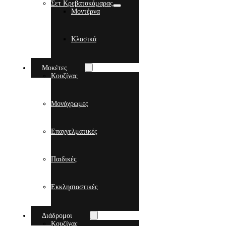
Σετ Κρεβατοκάμαρας
Μοντέρνα
Κλασικά
Μοκέτες
Κουζίνας
Μονόχρωμες
Επαγγελματικές
Παιδικές
Εκκλησιαστικές
Διάδρομοι
Κουζίνας