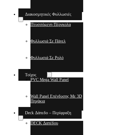
Διακοσμητικές Φυλλωσιές
Πτυσσόμενη Πέργκολα
Φυλλωσιά Σε Πάνελ
Φυλλωσιά Σε Ρολό
Τοίχος
PVC Mega Wall Panel
Wall Panel Επένδυσης Με 3D
Πηχάκια
Deck Δάπεδο – Περίφραξη
DECK Δαπέδου