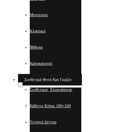
Μοντέρνοι
Κλασικοί
Ψάθινοι
Καλοκαιρινοί
Συνθετικά Φυτά Και Γκαζόν
Συνθετικός Χλοοτάπητας
Κάθετοι Κήποι 100×100
Τεχνητά Δέντρα