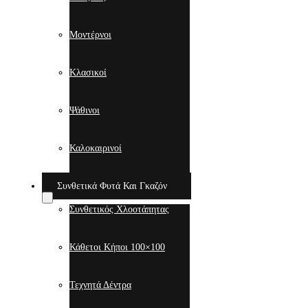
Μοντέρνοι
Κλασικοί
Ψάθινοι
Καλοκαιρινοί
Συνθετικά Φυτά Και Γκαζόν
Συνθετικός Χλοοτάπητας
Κάθετοι Κήποι 100×100
Τεχνητά Δέντρα