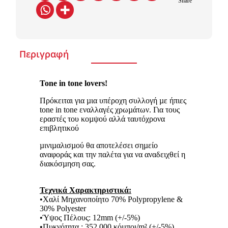
Share
Περιγραφή
Tone in tone lovers!
Πρόκειται για µια υπέροχη συλλογή µε ήπιες
tone in tone εναλλαγές χρωµάτων. Για τους
εραστές του κοµψού αλλά ταυτόχρονα
επιβλητικού
µινιµαλισµού θα αποτελέσει σηµείο
αναφοράς και την παλέτα για να αναδειχθεί η
διακόσµηση σας.
Τεχνικά Χαρακτηριστικά:
•Χαλί Μηχανοποίητο 70% Polypropylene &
30% Polyester
•Ύψος Πέλους: 12mm (+/-5%)
•Πυκνότητα : 352.000 κόµποι/m² (+/-5%)