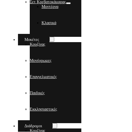
Σετ Κρεβατοκάμαρας
Μοντέρνα
Κλασικά
Μοκέτες
Κουζίνας
Μονόχρωμες
Επαγγελματικές
Παιδικές
Εκκλησιαστικές
Διάδρομοι
Κουζίνας