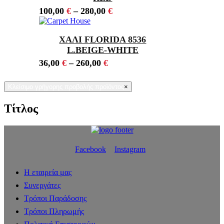
100,00
€
–
280,00
€
ΧΑΛΙ FLORIDA 8536
L.BEIGE-WHITE
36,00
€
–
260,00
€
Κλείσιμο γρήγορης προβολής προϊόντος
×
Τίτλος
Facebook
Instagram
Η εταιρεία μας
Συνεργάτες
Τρόποι Παράδοσης
Τρόποι Πληρωμής