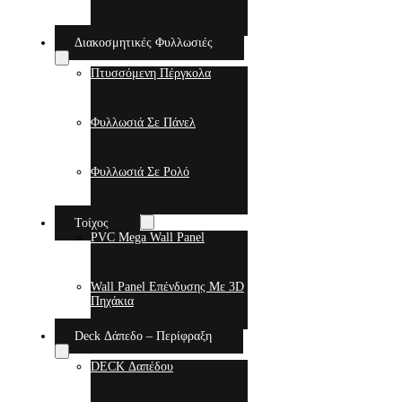
Διακοσμητικές Φυλλωσιές
Πτυσσόμενη Πέργκολα
Φυλλωσιά Σε Πάνελ
Φυλλωσιά Σε Ρολό
Τοίχος
PVC Mega Wall Panel
Wall Panel Επένδυσης Με 3D
Πηχάκια
Deck Δάπεδο – Περίφραξη
DECK Δαπέδου