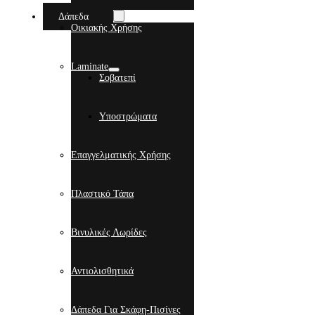
Δάπεδα
Οικιακής Χρήσης
Laminate
Σοβατεπί
Υποστρώματα
Επαγγελματικής Χρήσης
Πλαστικό Τάπα
Βινυλικές Λωρίδες
Αντιολισθητικά
Δάπεδα Για Σκάφη-Πισίνες