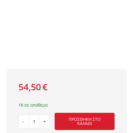
Τοίχος
Deck Δάπεδο – Περίφραξη
Πατάκια
54,50
€
18 σε απόθεμα
ΠΡΟΣΘΉΚΗ ΣΤΟ
ΚΑΛΆΘΙ
ΜΟΚΕΤΑ
ΥΦΑΝΤΗ