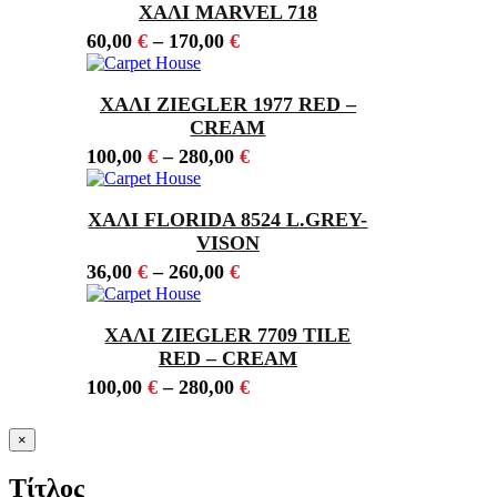
ΧΑΛΙ MARVEL 718
60,00
€
–
170,00
€
ΧΑΛΙ ZIEGLER 1977 RED –
CREAM
100,00
€
–
280,00
€
ΧΑΛΙ FLORIDA 8524 L.GREY-
VISON
36,00
€
–
260,00
€
ΧΑΛΙ ZIEGLER 7709 TILE
RED – CREAM
100,00
€
–
280,00
€
Κλείσιμο
×
γρήγορης
προβολής
Τίτλος
προϊόντος