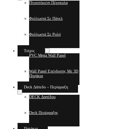
Πτυσσόμενη Πέργκολα
Φυλλωσιά Σε Πάνελ
Φυλλωσιά Σε Ρολό
Τοίχος
PVC Mega Wall Panel
Wall Panel Επένδυσης Με 3D
Πηχάκια
Deck Δάπεδο – Περίφραξη
DECK Δαπέδου
Deck Περίφραξης
Πατάκια