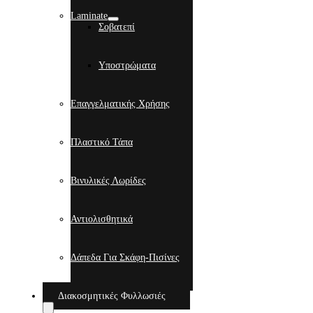
Laminate
Σοβατεπί
Υποστρώματα
Επαγγελματικής Χρήσης
Πλαστικό Τάπα
Βινυλικές Λωρίδες
Αντιολισθητικά
Δάπεδα Για Σκάφη-Πισίνες
Διακοσμητικές Φυλλωσιές