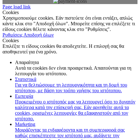
Page load link
Cookies
Χρησιμοποιούμε cookies. Εάν πιστεύετε ότι είναι εντάξει, απλώς
κάντε κλικ στο "Αποδοχή όλων". Μπορείτε επίσης να επιλέξετε τι
είδους cookies θέλετε κάνοντας κλικ στο "Ρυθμίσεις".
Ρυθμίσεις
Αποδοχή όλων
Cookies
Επιλέξτε τι είδους cookies θα αποδεχτείτε. Η επιλογή σας θα
αποθηκευτεί για ένα χρόνο.
Απαραίτητα
Αυτά τα cookies δεν είναι προαιρετικά. Απαιτούνται για τη
λειτουργία του ιστότοπου.
Στατιστικά
Για να βελτιώσουμε τη λειτουργικότητα και τη δομή του
ιστότοπου, με βάση τον τρόπο χρήσης του ιστότοπου.
Εμπειρία
Προκειμένου ο ιστότοπός μας να λειτουργεί όσο το δυνατόν
καλύτερα κατά την επίσκεψή σας. Εάν αρνηθείτε αυτά τα
cookies, ορισμένες λειτουργίες θα εξαφανιστούν από τον
ιστότοπο.
Marketing
Μοιράζοντας τα ενδιαφέροντα και τη συμπεριφορά σας
καθώς επισκέπτεστε τον ιστότοπό μας, αυξάνετε την