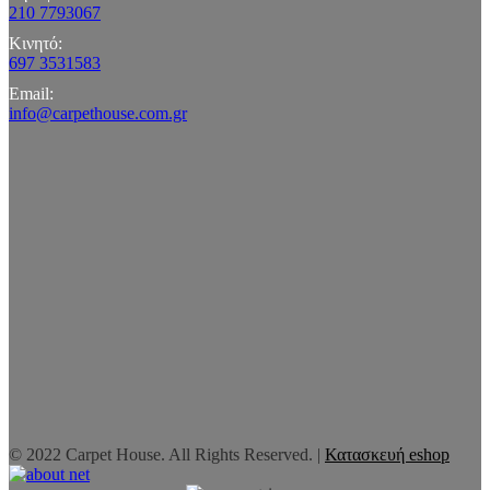
210 7793067
Κινητό:
697 3531583
Email:
info@carpethouse.com.gr
© 2022 Carpet House. All Rights Reserved. |
Κατασκευή eshop