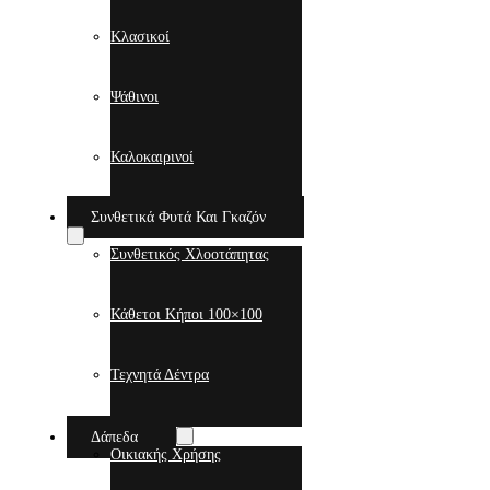
Κλασικοί
Ψάθινοι
Καλοκαιρινοί
Συνθετικά Φυτά Και Γκαζόν
Συνθετικός Χλοοτάπητας
Κάθετοι Κήποι 100×100
Τεχνητά Δέντρα
Δάπεδα
Οικιακής Χρήσης