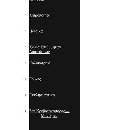
Χειροποίητα
Παιδικά
Χαλιά Επιθυμητών
Διαστάσεων
Καλοκαιρινά
Γούνες
Εκκλησιαστικά
Σετ Κρεβατοκάμαρας
Μοντέρνα