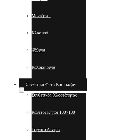
Μοντέρνοι
Κλασικοί
Ψάθινοι
Καλοκαιρινοί
Συνθετικά Φυτά Και Γκαζόν
Συνθετικός Χλοοτάπητας
Κάθετοι Κήποι 100×100
Τεχνητά Δέντρα