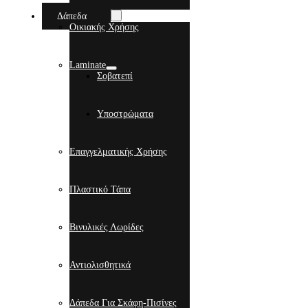
Δάπεδα
Οικιακής Χρήσης
Laminate
Σοβατεπί
Υποστρώματα
Επαγγελματικής Χρήσης
Πλαστικό Τάπα
Βινυλικές Λωρίδες
Αντιολισθητικά
Δάπεδα Για Σκάφη-Πισίνες