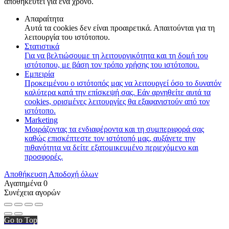
αποθηκευτεί για ένα χρόνο.
Απαραίτητα
Αυτά τα cookies δεν είναι προαιρετικά. Απαιτούνται για τη
λειτουργία του ιστότοπου.
Στατιστικά
Για να βελτιώσουμε τη λειτουργικότητα και τη δομή του
ιστότοπου, με βάση τον τρόπο χρήσης του ιστότοπου.
Εμπειρία
Προκειμένου ο ιστότοπός μας να λειτουργεί όσο το δυνατόν
καλύτερα κατά την επίσκεψή σας. Εάν αρνηθείτε αυτά τα
cookies, ορισμένες λειτουργίες θα εξαφανιστούν από τον
ιστότοπο.
Marketing
Μοιράζοντας τα ενδιαφέροντα και τη συμπεριφορά σας
καθώς επισκέπτεστε τον ιστότοπό μας, αυξάνετε την
πιθανότητα να δείτε εξατομικευμένο περιεχόμενο και
προσφορές.
Αποθήκευση
Αποδοχή όλων
Αγαπημένα
0
Συνέχεια αγορών
Go to Top