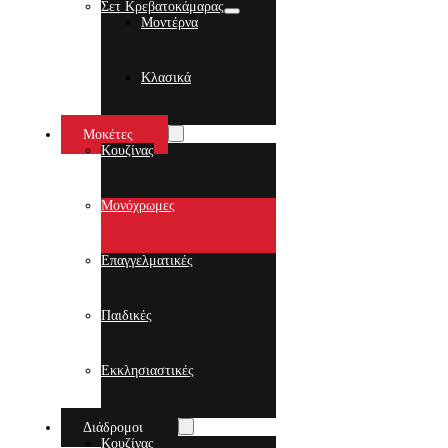
Σετ Κρεβατοκάμαρας
Μοντέρνα
Κλασικά
Μοκέτες
Κουζίνας
Μονόχρωμες
Επαγγελματικές
Παιδικές
Εκκλησιαστικές
Διάδρομοι
Κουζίνας