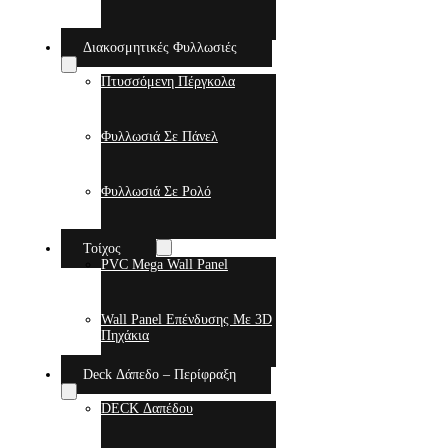
Διακοσμητικές Φυλλωσιές
Πτυσσόμενη Πέργκολα
Φυλλωσιά Σε Πάνελ
Φυλλωσιά Σε Ρολό
Τοίχος
PVC Mega Wall Panel
Wall Panel Επένδυσης Με 3D
Πηχάκια
Deck Δάπεδο – Περίφραξη
DECK Δαπέδου