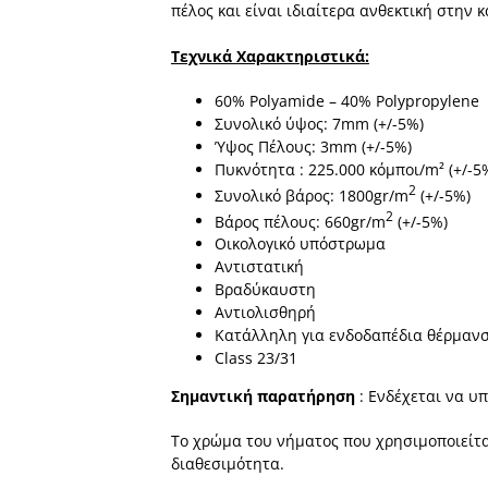
πέλος και είναι ιδιαίτερα ανθεκτική στην
Τεχνικά Χαρακτηριστικά:
60% Polyamide – 40% Polypropylene
Συνολικό ύψος: 7mm (+/-5%)
Ύψος Πέλους: 3mm (+/-5%)
Πυκνότητα : 225.000 κόµποι/m² (+/-5
2
Συνολικό βάρος: 1800gr/m
(+/-5%)
2
Βάρος πέλους: 660gr/m
(+/-5%)
Οικολογικό υπόστρωμα
Αντιστατική
Βραδύκαυστη
Αντιολισθηρή
Κατάλληλη για ενδοδαπέδια θέρμαν
Class 23/31
Σημαντική παρατήρηση
: Ενδέχεται να υ
Το χρώμα του νήματος που χρησιμοποιείται
διαθεσιμότητα.