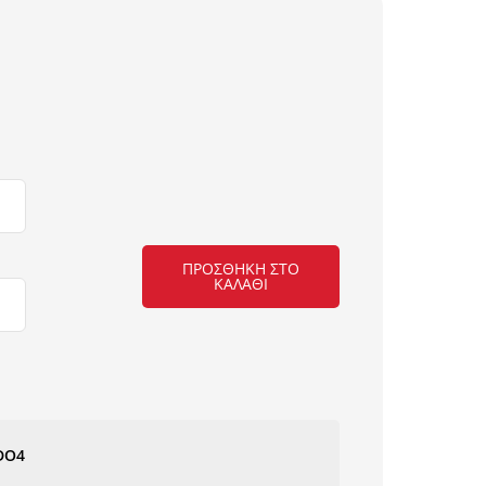
ΠΡΟΣΘΉΚΗ ΣΤΟ
ΚΑΛΆΘΙ
ΜΟΚΕΤΑ
DURBAN
027
NewPlan
ποσότητα
DO4