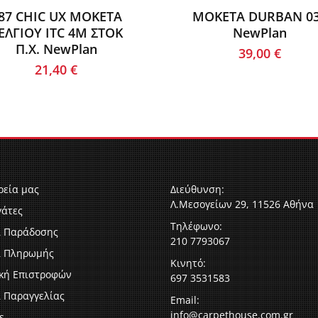
87 CHIC UX ΜΟΚΕΤΑ
ΜΟΚΕΤΑ DURBAN 0
ΕΛΓΙΟΥ ITC 4M ΣΤΟΚ
NewPlan
Π.Χ. NewPlan
39,00
€
21,40
€
ρεία μας
Διεύθυνση:
Λ.Μεσογείων 29, 11526 Αθήνα
γάτες
Τηλέφωνο:
ι Παράδοσης
210 7793067
ι Πληρωμής
Κινητό:
ική Επιστροφών
697 3531583
 Παραγγελίας
Email:
info@carpethouse.com.gr
s