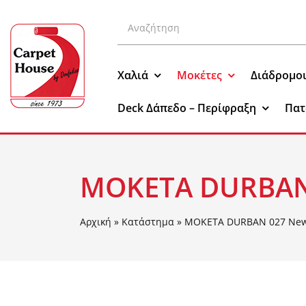
Μετάβαση
Αναζήτηση
στο
για:
περιεχόμενο
Χαλιά
Μοκέτες
Διάδρομο
Deck Δάπεδο – Περίφραξη
Πατ
ΜΟΚΕΤΑ DURBAN
Αρχική
»
Κατάστημα
»
ΜΟΚΕΤΑ DURBAN 027 New