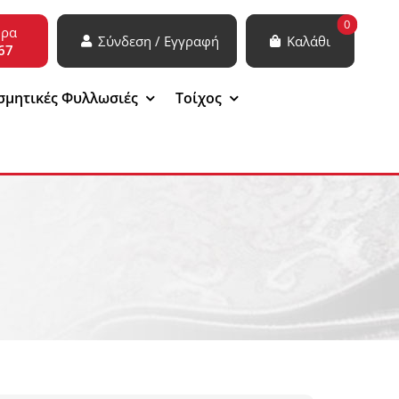
0
ώρα
Σύνδεση / Εγγραφή
Καλάθι
67
σμητικές Φυλλωσιές
Τοίχος