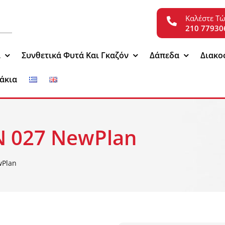
Καλέστε Τ
210 77930
ι
Συνθετικά Φυτά Και Γκαζόν
Δάπεδα
Διακο
άκια
 027 NewPlan
Plan