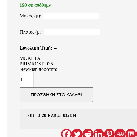
190 σε απόθεμα
Μήκος (μ):
Πλάτος (μ):
Συνολική Τιμή:
--
ΜΟΚΕΤΑ
PRIMROSE 035
NewPlan ποσότητα
ΠΡΟΣΘΉΚΗ ΣΤΟ ΚΑΛΆΘΙ
SKU:
3-20-RZBU3-035DI4