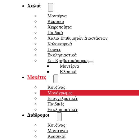
Χαλιά
Μοντέρνα
Κλασικά
Χειροποίητα
Παιδικά
Χαλιά Επιθυμητών Διαστάσεων
Καλοκαιρινά
Γούνες
Εκκλησιαστικά
Σετ Κρεβατοκάμαρας
Μοντέρνα
Κλασικά
Μοκέτες
Κουζίνας
Μονόχρωμες
Επαγγελματικές
Παιδικές
Εκκλησιαστικές
Διάδρομοι
Κουζίνας
Μοντέρνοι
Κλασικοί