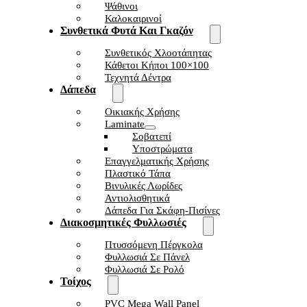
Ψάθινοι
Καλοκαιρινοί
Συνθετικά Φυτά Και Γκαζόν
Συνθετικός Χλοοτάπητας
Κάθετοι Κήποι 100×100
Τεχνητά Δέντρα
Δάπεδα
Οικιακής Χρήσης
Laminate
Σοβατεπί
Υποστρώματα
Επαγγελματικής Χρήσης
Πλαστικό Τάπα
Βινυλικές Λωρίδες
Αντιολισθητικά
Δάπεδα Για Σκάφη-Πισίνες
Διακοσμητικές Φυλλωσιές
Πτυσσόμενη Πέργκολα
Φυλλωσιά Σε Πάνελ
Φυλλωσιά Σε Ρολό
Τοίχος
PVC Mega Wall Panel