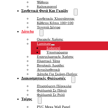
Ψάθινοι
Καλοκαιρινοί
Συνθετικά Φυτά Και Γκαζόν
Συνθετικός Χλοοτάπητας
Κάθετοι Κήποι 100×100
Τεχνητά Δέντρα
Δάπεδα
Οικιακής Χρήσης
Laminate
Σοβατεπί
Υποστρώματα
Επαγγελματικής Χρήσης
Πλαστικό Τάπα
Βινυλικές Λωρίδες
Αντιολισθητικά
Δάπεδα Για Σκάφη-Πισίνες
Διακοσμητικές Φυλλωσιές
Πτυσσόμενη Πέργκολα
Φυλλωσιά Σε Πάνελ
Φυλλωσιά Σε Ρολό
Τοίχος
PVC Mega Wall Panel