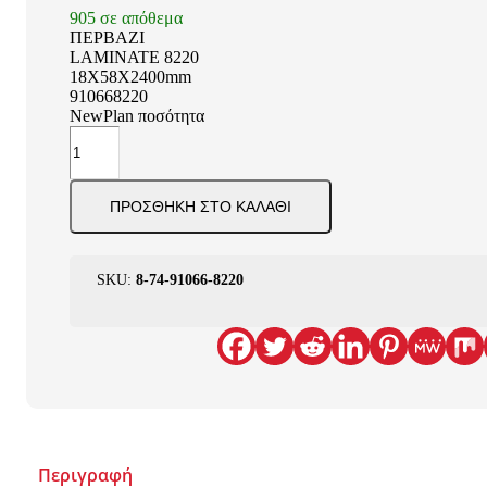
905 σε απόθεμα
ΠΕΡΒΑΖΙ
LAMINATE 8220
18Χ58X2400mm
910668220
NewPlan ποσότητα
ΠΡΟΣΘΉΚΗ ΣΤΟ ΚΑΛΆΘΙ
SKU:
8-74-91066-8220
Περιγραφή