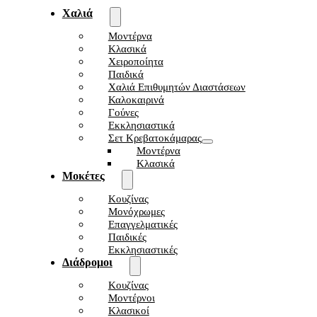
Χαλιά
Μοντέρνα
Κλασικά
Χειροποίητα
Παιδικά
Χαλιά Επιθυμητών Διαστάσεων
Καλοκαιρινά
Γούνες
Εκκλησιαστικά
Σετ Κρεβατοκάμαρας
Μοντέρνα
Κλασικά
Μοκέτες
Κουζίνας
Μονόχρωμες
Επαγγελματικές
Παιδικές
Εκκλησιαστικές
Διάδρομοι
Κουζίνας
Μοντέρνοι
Κλασικοί