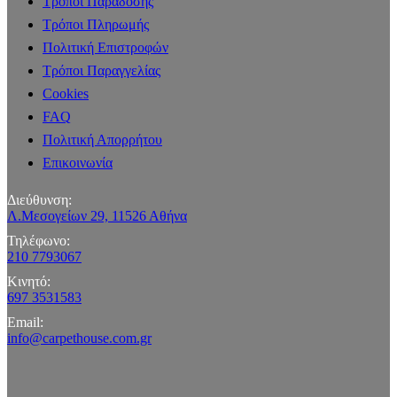
Τρόποι Παράδοσης
Τρόποι Πληρωμής
Πολιτική Επιστροφών
Τρόποι Παραγγελίας
Cookies
FAQ
Πολιτική Απορρήτου
Επικοινωνία
Διεύθυνση:
Λ.Μεσογείων 29, 11526 Αθήνα
Τηλέφωνο:
210 7793067
Κινητό:
697 3531583
Email:
info@carpethouse.com.gr