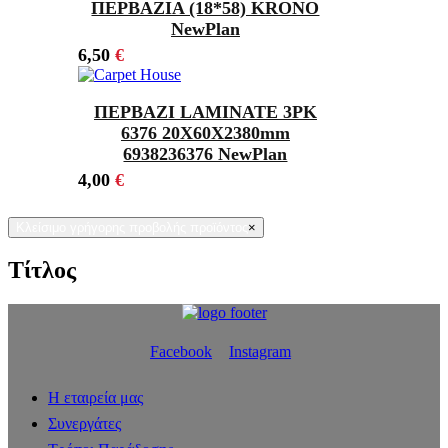
ΠΕΡΒΑΖΙΑ (18*58) KRONO
NewPlan
6,50
€
ΠΕΡΒΑΖΙ LAMINATE 3PK
6376 20Χ60X2380mm
6938236376 NewPlan
4,00
€
Κλείσιμο γρήγορης προβολής προϊόντος
×
Τίτλος
Facebook
Instagram
Η εταιρεία μας
Συνεργάτες