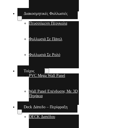
Διακοσμητικές Φυλλωσιές
Πτυσσόμενη Πέργκολα
Φυλλωσιά Σε Πάνελ
Φυλλωσιά Σε Ρολό
Τοίχος
PVC Mega Wall Panel
Wall Panel Επένδυσης Με 3D
Πηχάκια
Deck Δάπεδο – Περίφραξη
DECK Δαπέδου