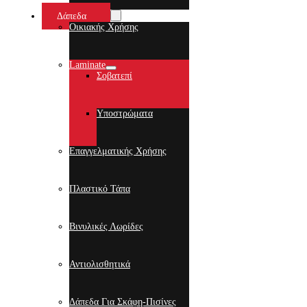
Δάπεδα
Οικιακής Χρήσης
Laminate
Σοβατεπί
Υποστρώματα
Επαγγελματικής Χρήσης
Πλαστικό Τάπα
Βινυλικές Λωρίδες
Αντιολισθητικά
Δάπεδα Για Σκάφη-Πισίνες