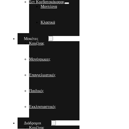
Σετ Κρεβατοκάμαρας
Μοντέρνα
Κλασικά
Μοκέτες
Κουζίνας
Μονόχρωμες
Επαγγελματικές
Παιδικές
Εκκλησιαστικές
Διάδρομοι
Κουζίνας