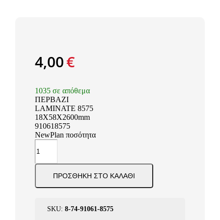
4,00
€
1035 σε απόθεμα
ΠΕΡΒΑΖΙ
LAMINATE 8575
18Χ58X2600mm
910618575
NewPlan ποσότητα
ΠΡΟΣΘΉΚΗ ΣΤΟ ΚΑΛΆΘΙ
SKU:
8-74-91061-8575