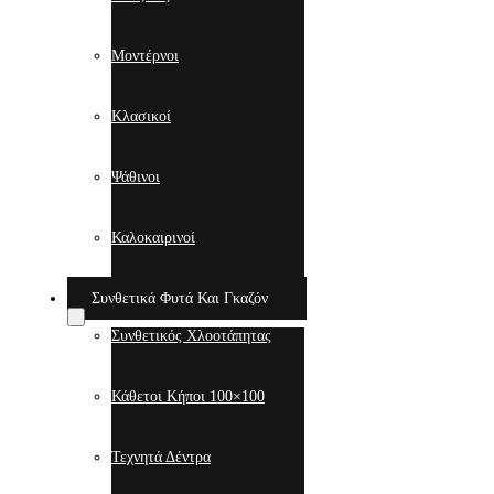
Μοντέρνοι
Κλασικοί
Ψάθινοι
Καλοκαιρινοί
Συνθετικά Φυτά Και Γκαζόν
Συνθετικός Χλοοτάπητας
Κάθετοι Κήποι 100×100
Τεχνητά Δέντρα