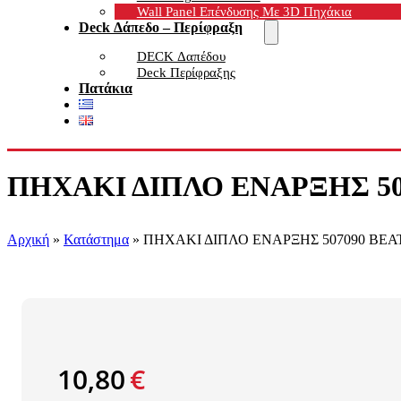
Wall Panel Επένδυσης Με 3D Πηχάκια
Deck Δάπεδο – Περίφραξη
DECK Δαπέδου
Deck Περίφραξης
Πατάκια
ΠΗΧΑΚΙ ΔΙΠΛΟ ΕΝΑΡΞΗΣ 5070
Αρχική
»
Κατάστημα
»
ΠΗΧΑΚΙ ΔΙΠΛΟ ΕΝΑΡΞΗΣ 507090 BEAT 
10,80
€