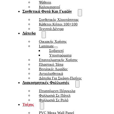
Ψάθινοι
Καλοκαιρινοί
Συνθετικά Φυτά Και Γκαζόν
Συνθετικός Χλοοτάπητας
Κάθετοι Κήποι 100×100
Τεχνητά Δέντρα
Δάπεδα
Οικιακής Χρήσης
Laminate
Σοβατεπί
Υποστρώματα
Επαγγελματικής Χρήσης
Πλαστικό Τάπα
Βινυλικές Λωρίδες
Αντιολισθητικά
Δάπεδα Για Σκάφη-Πισίνες
Διακοσμητικές Φυλλωσιές
Πτυσσόμενη Πέργκολα
Φυλλωσιά Σε Πάνελ
Φυλλωσιά Σε Ρολό
Τοίχος
PVC Mega Wall Panel