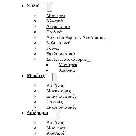
Χαλιά
Μοντέρνα
Κλασικά
Χειροποίητα
Παιδικά
Χαλιά Επιθυμητών Διαστάσεων
Καλοκαιρινά
Γούνες
Εκκλησιαστικά
Σετ Κρεβατοκάμαρας
Μοντέρνα
Κλασικά
Μοκέτες
Κουζίνας
Μονόχρωμες
Επαγγελματικές
Παιδικές
Εκκλησιαστικές
Διάδρομοι
Κουζίνας
Μοντέρνοι
Κλασικοί