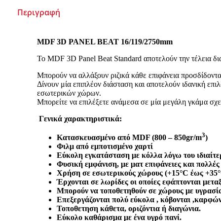
Περιγραφή
MDF 3
D
PANEL
BEAT
16/119/2750
mm
Το MDF 3D Panel Beat Standard αποτελούν την τέλεια δι
Μπορούν να αλλάξουν ριζικά κάθε επιφάνεια προσδίδοντα
Δίνουν μία επιπλέον διάσταση και αποτελούν ιδανική επι
εσωτερικών χώρων.
Μπορείτε να επιλέξετε ανάμεσα σε μία μεγάλη γκάμα σχ
Γενικά χαρακτηριστικά:
3
Κατασκευασμένο από
MDF (800 – 850
gr/
m
)
Φιλμ από εμποτισμένο χαρτί
Εύκολη εγκατάσταση με κόλλα λόγω του ιδιαίτε
Φυσική εμφάνιση, με ματ επιφάνειες και πολλές
Χρήση σε εσωτερικούς χώρους (+15°C έως +35
Έρχονται σε λωρίδες οι οποίες εφάπτονται μεταξ
Μπορούν να τοποθετηθούν σε χώρους με υγρασ
Επεξεργάζονται πολύ εύκολα , κόβονται ,καρφών
Τοποθετηση κάθετα, οριζόντια ή διαγώνια.
Εύκολο καθάρισμα με ένα υγρό πανί.