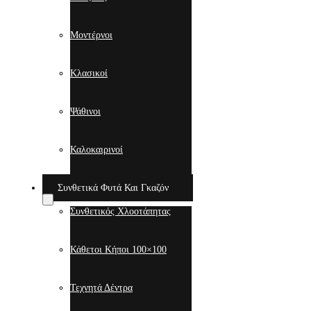
Μοντέρνοι
Κλασικοί
Ψάθινοι
Καλοκαιρινοί
Συνθετικά Φυτά Και Γκαζόν
Συνθετικός Χλοοτάπητας
Κάθετοι Κήποι 100×100
Τεχνητά Δέντρα