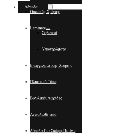
Δάπεδα
Οικιακής Χρήσης
Laminate
Σοβατεπί
Υποστρώματα
Επαγγελματικής Χρήσης
Πλαστικό Τάπα
Βινυλικές Λωρίδες
Αντιολισθητικά
Δάπεδα Για Σκάφη-Πισίνες