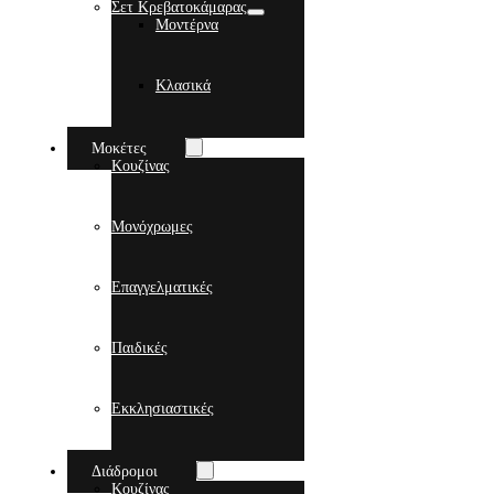
Σετ Κρεβατοκάμαρας
Μοντέρνα
Κλασικά
Μοκέτες
Κουζίνας
Μονόχρωμες
Επαγγελματικές
Παιδικές
Εκκλησιαστικές
Διάδρομοι
Κουζίνας