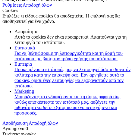
Ρυθμίσεις
Αποδοχή όλων
Cookies
Επιλέξτε τι είδους cookies θα αποδεχτείτε. Η επιλογή σας θα
αποθηκευτεί για ένα χρόνο.
Απαραίτητα
Αυτά τα cookies δεν είναι προαιρετικά. Απαιτούνται για τη
λειτουργία του ιστότοπου.
Στατιστικά
Για να βελτιώσουμε τη λειτουργικότητα και τη δομή του
ιστότοπου, με βάση τον τρόπο χρήσης του ιστότοπου.
Εμπειρία
Προκειμένου ο ιστότοπός μας να λειτουργεί όσο το δυνατόν
καλύτερα κατά την επίσκεψή σας. Εάν αρνηθείτε αυτά τα
cookies, ορισμένες λειτουργίες θα εξαφανιστούν από τον
ιστότοπο.
Marketing
Μοιράζοντας τα ενδιαφέροντα και τη συμπεριφορά σας
καθώς επισκέπτεστε τον ιστότοπό μας, αυξάνετε την
πιθανότητα να δείτε εξατομικευμένο περιεχόμενο και
προσφορές.
Αποθήκευση
Αποδοχή όλων
Αγαπημένα
0
Συνέχεια αγορών