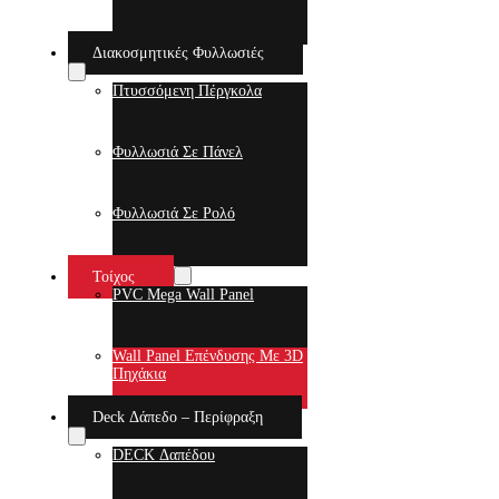
Διακοσμητικές Φυλλωσιές
Πτυσσόμενη Πέργκολα
Φυλλωσιά Σε Πάνελ
Φυλλωσιά Σε Ρολό
Τοίχος
PVC Mega Wall Panel
Wall Panel Επένδυσης Με 3D
Πηχάκια
Deck Δάπεδο – Περίφραξη
DECK Δαπέδου