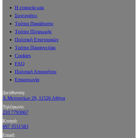
Η εταιρεία μας
Συνεργάτες
Τρόποι Παράδοσης
Τρόποι Πληρωμής
Πολιτική Επιστροφών
Τρόποι Παραγγελίας
Cookies
FAQ
Πολιτική Απορρήτου
Επικοινωνία
Διεύθυνση:
Λ.Μεσογείων 29, 11526 Αθήνα
Τηλέφωνο:
210 7793067
Κινητό:
697 3531583
Email: