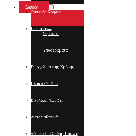
Δάπεδα
Οικιακής Χρήσης
Laminate
Σοβατεπί
Υποστρώματα
Επαγγελματικής Χρήσης
Πλαστικό Τάπα
Βινυλικές Λωρίδες
Αντιολισθητικά
Δάπεδα Για Σκάφη-Πισίνες