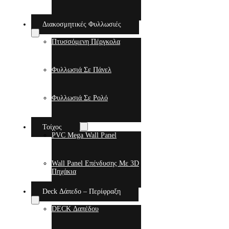
Διακοσμητικές Φυλλωσιές
Πτυσσόμενη Πέργκολα
Φυλλωσιά Σε Πάνελ
Φυλλωσιά Σε Ρολό
Τοίχος
PVC Mega Wall Panel
Wall Panel Επένδυσης Με 3D
Πηχάκια
Deck Δάπεδο – Περίφραξη
DECK Δαπέδου