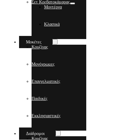
Σετ Κρεβατοκάμαρας
Μοντέρνα
Κλασικά
Μοκέτες
Κουζίνας
Μονόχρωμες
Επαγγελματικές
Παιδικές
Εκκλησιαστικές
Διάδρομοι
Κουζίνας