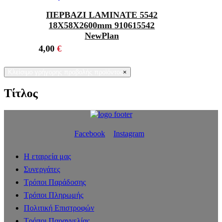
ΠΕΡΒΑΖΙ LAMINATE 5542
18Χ58X2600mm 910615542
NewPlan
4,00
€
Κλείσιμο γρήγορης προβολής προϊόντος
×
Τίτλος
Facebook
Instagram
Η εταιρεία μας
Συνεργάτες
Τρόποι Παράδοσης
Τρόποι Πληρωμής
Πολιτική Επιστροφών
Τρόποι Παραγγελίας