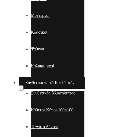
Μοντέρνοι
Κλασικοί
Ψάθινοι
Καλοκαιρινοί
Συνθετικά Φυτά Και Γκαζόν
Συνθετικός Χλοοτάπητας
Κάθετοι Κήποι 100×100
Τεχνητά Δέντρα