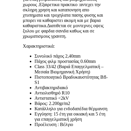
χωρους .Εξαιρετικα πρακτικο :αντεχει την
σκληρη χρηση και καταπονηση απο
χτυπηματα και τροχηλατα πασης φυσης και
μπορει να καθαριστει ακομη και με βαρια
καθαριστικα.Διατιθεται σε μοντερνες οψεις
ξυλου με φαρδια σανιδα καθως και σε
χρωματισμους γρανιτη.
Χαρακτηριστικά:
Συνολικό πάχος 2,40mm
Πάχος φιλμ προστασίας 0.60mm
Class 33/42 (Βαριά Επαγγελματική –
Μεσαία Βιομηχανική Χρήση)
Πιστοποιητικό Βραδυκαυστότητας Bfl-
S1
Αντιβακτηριδιακό
Αντιολισθηρό R10
Αντιστατικό <2kV
Βάρος: 2.200gr/m2
Κατάλληλο για ενδοδαπέδια θέρμανση
Εγγύηση: 15 έτη για οικιακή και 5 έτη
για επαγγελματική χρήση
Προέλευση : Βέλγιο