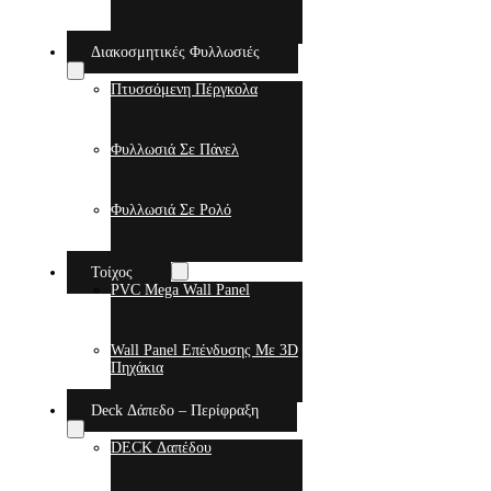
Διακοσμητικές Φυλλωσιές
Πτυσσόμενη Πέργκολα
Φυλλωσιά Σε Πάνελ
Φυλλωσιά Σε Ρολό
Τοίχος
PVC Mega Wall Panel
Wall Panel Επένδυσης Με 3D
Πηχάκια
Deck Δάπεδο – Περίφραξη
DECK Δαπέδου