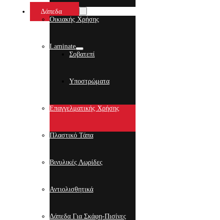
Δάπεδα
Οικιακής Χρήσης
Laminate
Σοβατεπί
Υποστρώματα
Επαγγελματικής Χρήσης
Πλαστικό Τάπα
Βινυλικές Λωρίδες
Αντιολισθητικά
Δάπεδα Για Σκάφη-Πισίνες