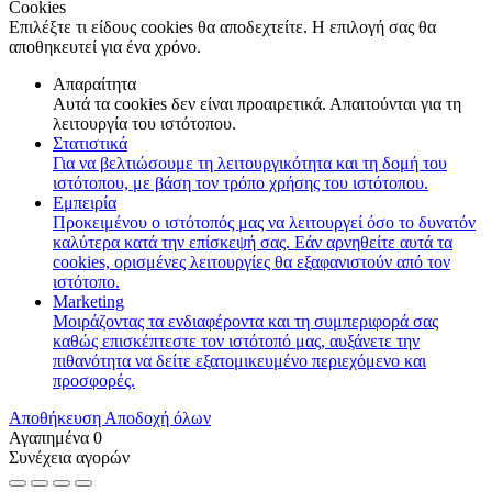
Cookies
Επιλέξτε τι είδους cookies θα αποδεχτείτε. Η επιλογή σας θα
αποθηκευτεί για ένα χρόνο.
Απαραίτητα
Αυτά τα cookies δεν είναι προαιρετικά. Απαιτούνται για τη
λειτουργία του ιστότοπου.
Στατιστικά
Για να βελτιώσουμε τη λειτουργικότητα και τη δομή του
ιστότοπου, με βάση τον τρόπο χρήσης του ιστότοπου.
Εμπειρία
Προκειμένου ο ιστότοπός μας να λειτουργεί όσο το δυνατόν
καλύτερα κατά την επίσκεψή σας. Εάν αρνηθείτε αυτά τα
cookies, ορισμένες λειτουργίες θα εξαφανιστούν από τον
ιστότοπο.
Marketing
Μοιράζοντας τα ενδιαφέροντα και τη συμπεριφορά σας
καθώς επισκέπτεστε τον ιστότοπό μας, αυξάνετε την
πιθανότητα να δείτε εξατομικευμένο περιεχόμενο και
προσφορές.
Αποθήκευση
Αποδοχή όλων
Αγαπημένα
0
Συνέχεια αγορών