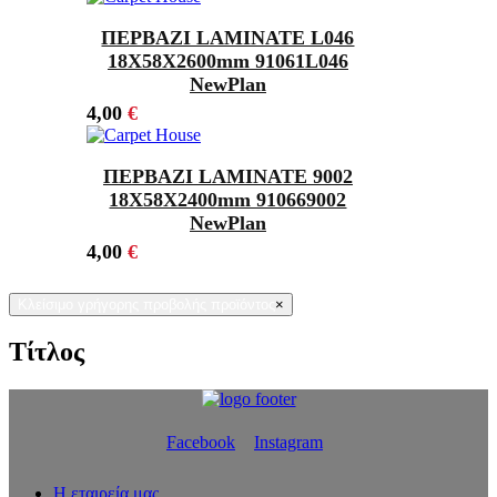
ΠΕΡΒΑΖΙ LAMINATE L046
18Χ58X2600mm 91061L046
NewPlan
4,00
€
ΠΕΡΒΑΖΙ LAMINATE 9002
18X58X2400mm 910669002
NewPlan
4,00
€
Κλείσιμο γρήγορης προβολής προϊόντος
×
Τίτλος
Facebook
Instagram
Η εταιρεία μας