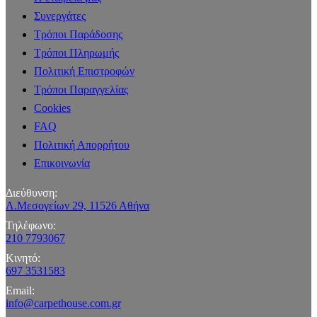
Συνεργάτες
Τρόποι Παράδοσης
Τρόποι Πληρωμής
Πολιτική Επιστροφών
Τρόποι Παραγγελίας
Cookies
FAQ
Πολιτική Απορρήτου
Επικοινωνία
Διεύθυνση:
Λ.Μεσογείων 29, 11526 Αθήνα
Τηλέφωνο:
210 7793067
Κινητό:
697 3531583
Email:
info@carpethouse.com.gr