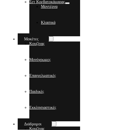
Σετ Κρεβατοκάμαρας
Μοντέρνα
Κλασικά
Μοκέτες
Κουζίνας
Μονόχρωμες
Επαγγελματικές
Παιδικές
Εκκλησιαστικές
Διάδρομοι
Κουζίνας