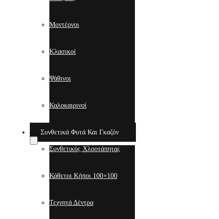
Μοντέρνοι
Κλασικοί
Ψάθινοι
Καλοκαιρινοί
Συνθετικά Φυτά Και Γκαζόν
Συνθετικός Χλοοτάπητας
Κάθετοι Κήποι 100×100
Τεχνητά Δέντρα