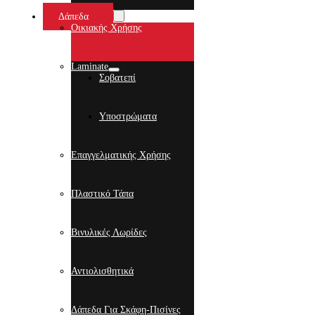
Δάπεδα
Οικιακής Χρήσης
Laminate
Σοβατεπί
Υποστρώματα
Επαγγελματικής Χρήσης
Πλαστικό Τάπα
Βινυλικές Λωρίδες
Αντιολισθητικά
Δάπεδα Για Σκάφη-Πισίνες