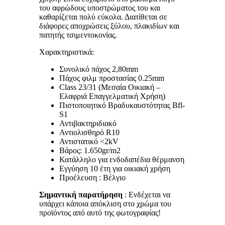
του αφρώδους υποστρώματος του και
καθαρίζεται πολύ εύκολα. Διατίθεται σε
διάφορες αποχρώσεις ξύλου, πλακιδίων και
πατητής τσιμεντοκονίας.
Χαρακτηριστικά:
Συνολικό πάχος 2,80mm
Πάχος φιλμ προστασίας 0.25mm
Class 23/31 (Μεσαία Οικιακή –
Ελαφριά Επαγγελματική Χρήση)
Πιστοποιητικό Βραδυκαυστότητας Bfl-
S1
Αντιβακτηριδιακό
Αντιολισθηρό R10
Αντιστατικό <2kV
Βάρος: 1.650gr/m2
Κατάλληλο για ενδοδαπέδια θέρμανση
Εγγύηση 10 έτη για οικιακή χρήση
Προέλευση : Βέλγιο
Σημαντική παρατήρηση
: Ενδέχεται να
υπάρχει κάποια απόκλιση στο χρώμα του
προϊόντος από αυτό της φωτογραφίας!