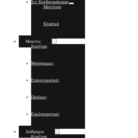
Σετ Κρεβατοκάμαρας
Μοντέρνα
Κλασικά
Μοκέτες
Κουζίνας
Μονόχρωμες
Επαγγελματικές
Παιδικές
Εκκλησιαστικές
Διάδρομοι
Κουζίνας