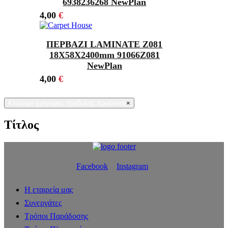
6938236268 NewPlan
4,00
€
ΠΕΡΒΑΖΙ LAMINATE Z081
18Χ58X2400mm 91066Z081
NewPlan
4,00
€
Κλείσιμο γρήγορης προβολής προϊόντος
×
Τίτλος
Facebook
Instagram
Η εταιρεία μας
Συνεργάτες
Τρόποι Παράδοσης