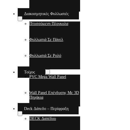
Διακοσμητικές Φυλλωσιές
Πτυσσόμενη Πέργκολα
Φυλλωσιά Σε Πάνελ
Φυλλωσιά Σε Ρολό
Τοίχος
PVC Mega Wall Panel
Wall Panel Επένδυσης Με 3D
Πηχάκια
Deck Δάπεδο – Περίφραξη
DECK Δαπέδου