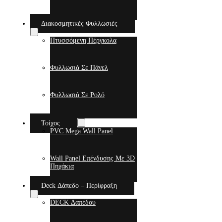
Διακοσμητικές Φυλλωσιές
Πτυσσόμενη Πέργκολα
Φυλλωσιά Σε Πάνελ
Φυλλωσιά Σε Ρολό
Τοίχος
PVC Mega Wall Panel
Wall Panel Επένδυσης Με 3D
Πηχάκια
Deck Δάπεδο – Περίφραξη
DECK Δαπέδου