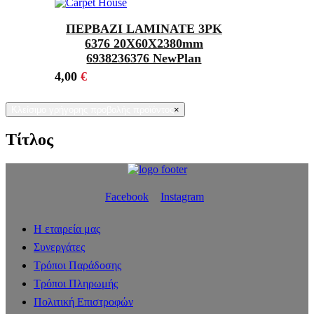
ΠΕΡΒΑΖΙ LAMINATE 3PK
6376 20Χ60X2380mm
6938236376 NewPlan
4,00
€
Κλείσιμο γρήγορης προβολής προϊόντος
×
Τίτλος
Facebook
Instagram
Η εταιρεία μας
Συνεργάτες
Τρόποι Παράδοσης
Τρόποι Πληρωμής
Πολιτική Επιστροφών