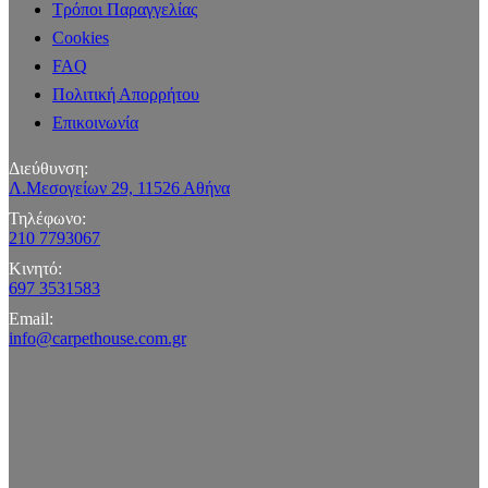
Τρόποι Παραγγελίας
Cookies
FAQ
Πολιτική Απορρήτου
Επικοινωνία
Διεύθυνση:
Λ.Μεσογείων 29, 11526 Αθήνα
Τηλέφωνο:
210 7793067
Κινητό:
697 3531583
Email:
info@carpethouse.com.gr