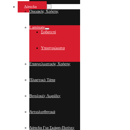
Δάπεδα
Οικιακής Χρήσης
Laminate
Σοβατεπί
Υποστρώματα
Επαγγελματικής Χρήσης
Πλαστικό Τάπα
Βινυλικές Λωρίδες
Αντιολισθητικά
Δάπεδα Για Σκάφη-Πισίνες