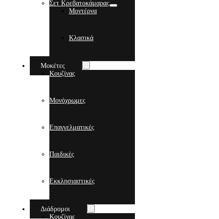
Σετ Κρεβατοκάμαρας
Μοντέρνα
Κλασικά
Μοκέτες
Κουζίνας
Μονόχρωμες
Επαγγελματικές
Παιδικές
Εκκλησιαστικές
Διάδρομοι
Κουζίνας