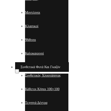
Μοντέρνοι
Κλασικοί
Ψάθινοι
Καλοκαιρινοί
Συνθετικά Φυτά Και Γκαζόν
Συνθετικός Χλοοτάπητας
Κάθετοι Κήποι 100×100
Τεχνητά Δέντρα