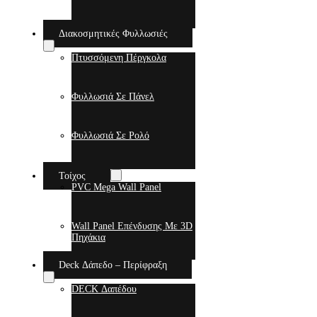
Διακοσμητικές Φυλλωσιές
Πτυσσόμενη Πέργκολα
Φυλλωσιά Σε Πάνελ
Φυλλωσιά Σε Ρολό
Τοίχος
PVC Mega Wall Panel
Wall Panel Επένδυσης Με 3D
Πηχάκια
Deck Δάπεδο – Περίφραξη
DECK Δαπέδου