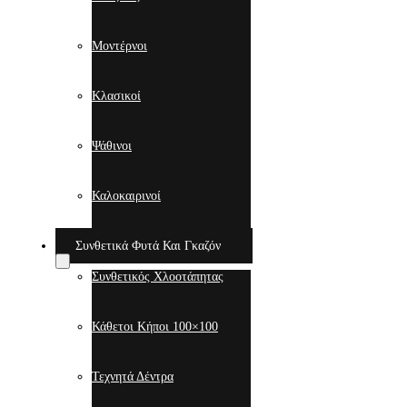
Μοντέρνοι
Κλασικοί
Ψάθινοι
Καλοκαιρινοί
Συνθετικά Φυτά Και Γκαζόν
Συνθετικός Χλοοτάπητας
Κάθετοι Κήποι 100×100
Τεχνητά Δέντρα