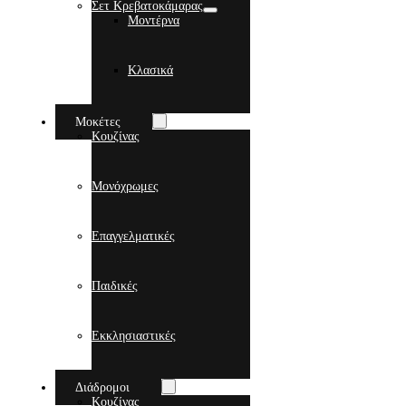
Σετ Κρεβατοκάμαρας
Μοντέρνα
Κλασικά
Μοκέτες
Κουζίνας
Μονόχρωμες
Επαγγελματικές
Παιδικές
Εκκλησιαστικές
Διάδρομοι
Κουζίνας