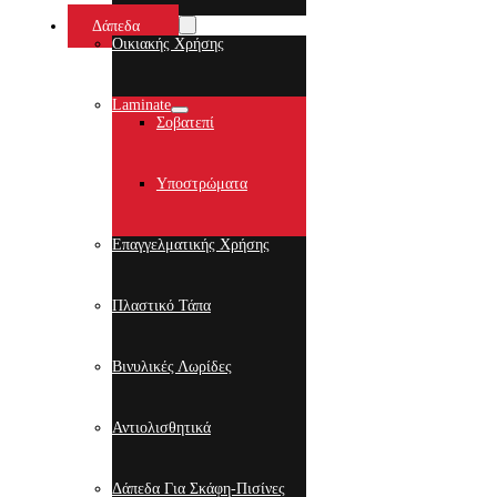
Δάπεδα
Οικιακής Χρήσης
Laminate
Σοβατεπί
Υποστρώματα
Επαγγελματικής Χρήσης
Πλαστικό Τάπα
Βινυλικές Λωρίδες
Αντιολισθητικά
Δάπεδα Για Σκάφη-Πισίνες