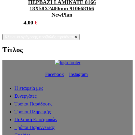
ΠΕΡΒΑΖΙ LAMINATE 8166
18Χ58X2400mm 910668166
NewPlan
4,00
€
Κλείσιμο γρήγορης προβολής προϊόντος
×
Τίτλος
Facebook
Instagram
Η εταιρεία μας
Συνεργάτες
Τρόποι Παράδοσης
Τρόποι Πληρωμής
Πολιτική Επιστροφών
Τρόποι Παραγγελίας