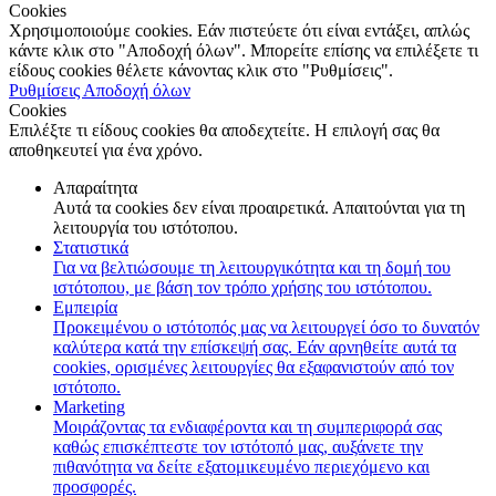
Cookies
Χρησιμοποιούμε cookies. Εάν πιστεύετε ότι είναι εντάξει, απλώς
κάντε κλικ στο "Αποδοχή όλων". Μπορείτε επίσης να επιλέξετε τι
είδους cookies θέλετε κάνοντας κλικ στο "Ρυθμίσεις".
Ρυθμίσεις
Αποδοχή όλων
Cookies
Επιλέξτε τι είδους cookies θα αποδεχτείτε. Η επιλογή σας θα
αποθηκευτεί για ένα χρόνο.
Απαραίτητα
Αυτά τα cookies δεν είναι προαιρετικά. Απαιτούνται για τη
λειτουργία του ιστότοπου.
Στατιστικά
Για να βελτιώσουμε τη λειτουργικότητα και τη δομή του
ιστότοπου, με βάση τον τρόπο χρήσης του ιστότοπου.
Εμπειρία
Προκειμένου ο ιστότοπός μας να λειτουργεί όσο το δυνατόν
καλύτερα κατά την επίσκεψή σας. Εάν αρνηθείτε αυτά τα
cookies, ορισμένες λειτουργίες θα εξαφανιστούν από τον
ιστότοπο.
Marketing
Μοιράζοντας τα ενδιαφέροντα και τη συμπεριφορά σας
καθώς επισκέπτεστε τον ιστότοπό μας, αυξάνετε την
πιθανότητα να δείτε εξατομικευμένο περιεχόμενο και
προσφορές.