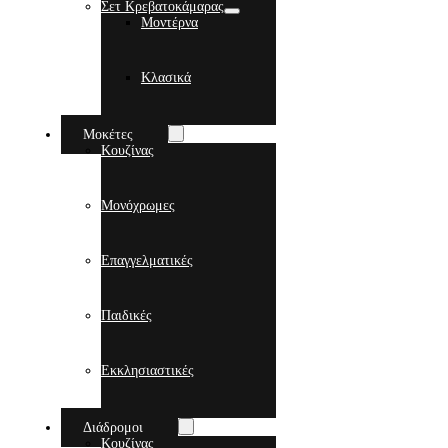
Σετ Κρεβατοκάμαρας
Μοντέρνα
Κλασικά
Μοκέτες
Κουζίνας
Μονόχρωμες
Επαγγελματικές
Παιδικές
Εκκλησιαστικές
Διάδρομοι
Κουζίνας