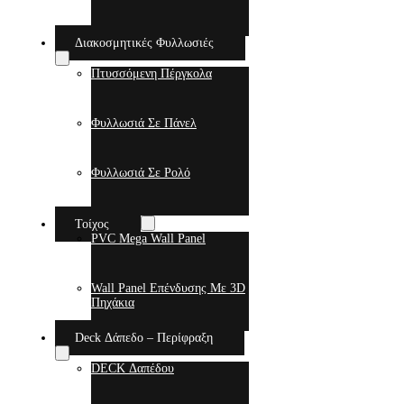
Διακοσμητικές Φυλλωσιές
Πτυσσόμενη Πέργκολα
Φυλλωσιά Σε Πάνελ
Φυλλωσιά Σε Ρολό
Τοίχος
PVC Mega Wall Panel
Wall Panel Επένδυσης Με 3D
Πηχάκια
Deck Δάπεδο – Περίφραξη
DECK Δαπέδου