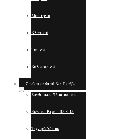
Μοντέρνοι
Κλασικοί
Ψάθινοι
Καλοκαιρινοί
Συνθετικά Φυτά Και Γκαζόν
Συνθετικός Χλοοτάπητας
Κάθετοι Κήποι 100×100
Τεχνητά Δέντρα