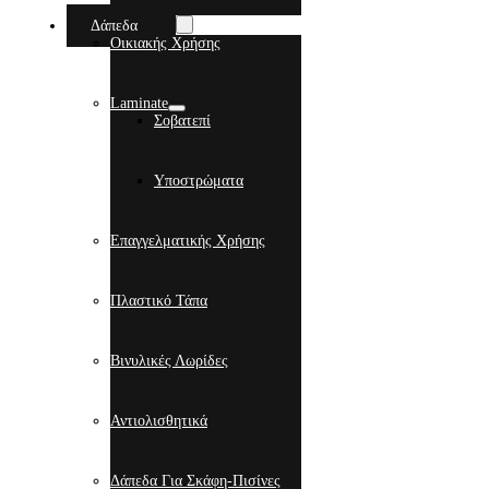
Δάπεδα
Οικιακής Χρήσης
Laminate
Σοβατεπί
Υποστρώματα
Επαγγελματικής Χρήσης
Πλαστικό Τάπα
Βινυλικές Λωρίδες
Αντιολισθητικά
Δάπεδα Για Σκάφη-Πισίνες