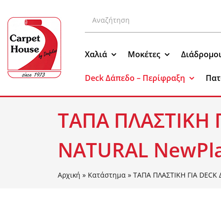
Μετάβαση
Αναζήτηση
στο
για:
περιεχόμενο
Χαλιά
Μοκέτες
Διάδρομο
Deck Δάπεδο – Περίφραξη
Πατ
ΤΑΠΑ ΠΛΑΣΤΙΚΗ 
NATURAL NewPl
Αρχική
»
Κατάστημα
»
ΤΑΠΑ ΠΛΑΣΤΙΚΗ ΓΙΑ DECK