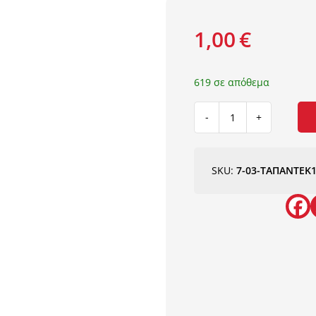
1,00
€
619 σε απόθεμα
ΤΑΠΑ
ΠΛΑΣΤΙΚΗ
ΓΙΑ
DECK
SKU:
7-03-ΤΑΠΑΝΤΕΚ
ΔΑΠΕΔΟΥ
25mm
150
OAK
NATURAL
NewPlan
ποσότητα