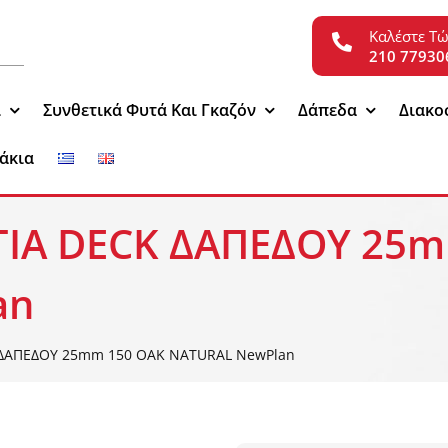
Καλέστε Τ
210 77930
ι
Συνθετικά Φυτά Και Γκαζόν
Δάπεδα
Διακο
άκια
ΓΙΑ DECK ΔΑΠΕΔΟΥ 25
an
 ΔΑΠΕΔΟΥ 25mm 150 OAK NATURAL NewPlan