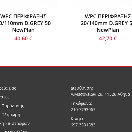
WPC ΠΕΡΙΦΡΑΞΗΣ
WPC ΠΕΡΙΦΡΑΞΗΣ
0/110mm D.GREY 50
20/140mm D.GREY 
NewPlan
NewPlan
40,60
€
42,70
€
ρεία μας
Διεύθυνση:
Λ.Μεσογείων 29, 11526 Αθήνα
γάτες
Τηλέφωνο:
ι Παράδοσης
210 7793067
ι Πληρωμής
Κινητό:
ική Επιστροφών
697 3531583