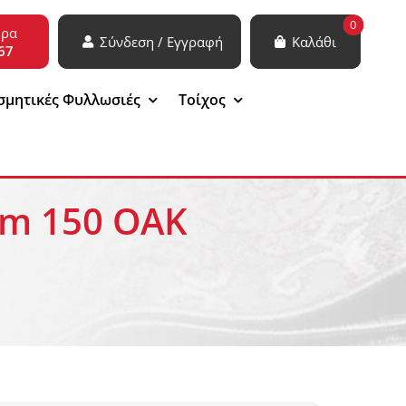
0
ώρα
Σύνδεση / Εγγραφή
Καλάθι
67
σμητικές Φυλλωσιές
Τοίχος
mm 150 OAK