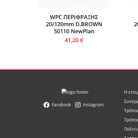
WPC ΠΕΡΙΦΡΑΞΗΣ
20/120mm D.BROWN
2
50110 NewPlan
41,20
€
Η εται
Συνερ
Facebook
Instagram
Τρόπο
Τρόπο
Πολιτ