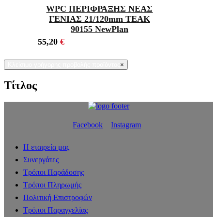
WPC ΠΕΡΙΦΡΑΞΗΣ ΝΕΑΣ
ΓΕΝΙΑΣ 21/120mm TEAK
90155 NewPlan
55,20
€
Κλείσιμο γρήγορης προβολής προϊόντος
×
Τίτλος
Facebook
Instagram
Η εταιρεία μας
Συνεργάτες
Τρόποι Παράδοσης
Τρόποι Πληρωμής
Πολιτική Επιστροφών
Τρόποι Παραγγελίας