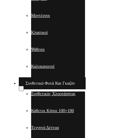
Μοντέρνοι
Κλασικοί
Ψάθινοι
Καλοκαιρινοί
Συνθετικά Φυτά Και Γκαζόν
Συνθετικός Χλοοτάπητας
Κάθετοι Κήποι 100×100
Τεχνητά Δέντρα