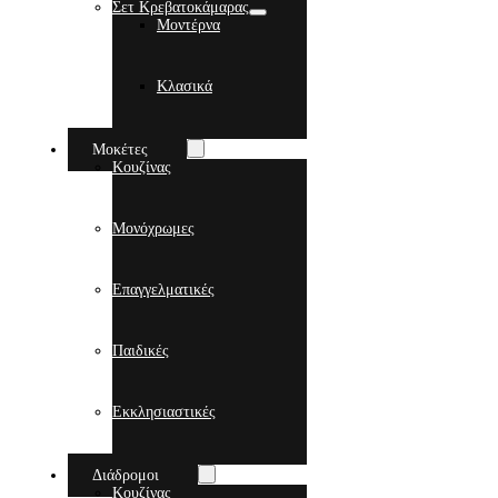
Σετ Κρεβατοκάμαρας
Μοντέρνα
Κλασικά
Μοκέτες
Κουζίνας
Μονόχρωμες
Επαγγελματικές
Παιδικές
Εκκλησιαστικές
Διάδρομοι
Κουζίνας