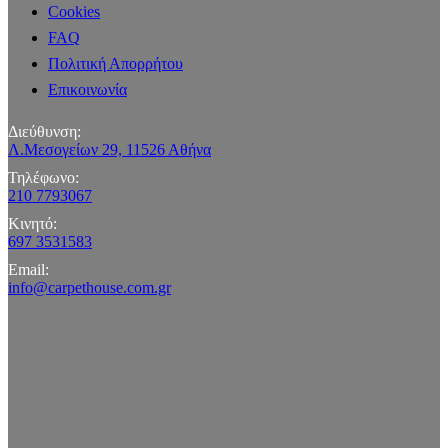
Cookies
FAQ
Πολιτική Απορρήτου
Επικοινωνία
Διεύθυνση:
Λ.Μεσογείων 29, 11526 Αθήνα
Τηλέφωνο:
210 7793067
Κινητό:
697 3531583
Email:
info@carpethouse.com.gr