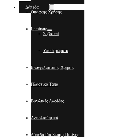
Δάπεδα
Οικιακής Χρήσης
Laminate
Σοβατεπί
Υποστρώματα
Επαγγελματικής Χρήσης
Πλαστικό Τάπα
Βινυλικές Λωρίδες
Αντιολισθητικά
Δάπεδα Για Σκάφη-Πισίνες