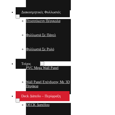
Διακοσμητικές Φυλλωσιές
Πτυσσόμενη Πέργκολα
Φυλλωσιά Σε Πάνελ
Φυλλωσιά Σε Ρολό
Τοίχος
PVC Mega Wall Panel
Wall Panel Επένδυσης Με 3D
Πηχάκια
Deck Δάπεδο – Περίφραξη
DECK Δαπέδου