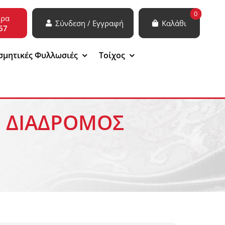
0
ώρα
Σύνδεση / Εγγραφή
Καλάθι
67
σμητικές Φυλλωσιές
Τοίχος
ED ΔΙΑΔΡΟΜΟΣ