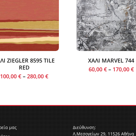
ΛΙ ZIEGLER 8595 TILE
ΧΑΛΙ MARVEL 744
RED
60,00
€
–
170,00
€
100,00
€
–
280,00
€
ρεία μας
Διεύθυνση:
Λ.Μεσογείων 29, 11526 Αθήνα