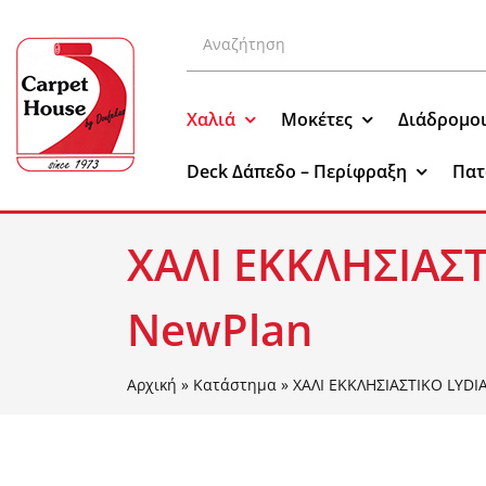
Μετάβαση
Αναζήτηση
στο
για:
περιεχόμενο
Χαλιά
Μοκέτες
Διάδρομο
Deck Δάπεδο – Περίφραξη
Πατ
ΧΑΛΙ ΕΚΚΛΗΣΙΑΣ
NewPlan
Αρχική
»
Κατάστημα
»
ΧΑΛΙ ΕΚΚΛΗΣΙΑΣΤΙΚΟ LYDI