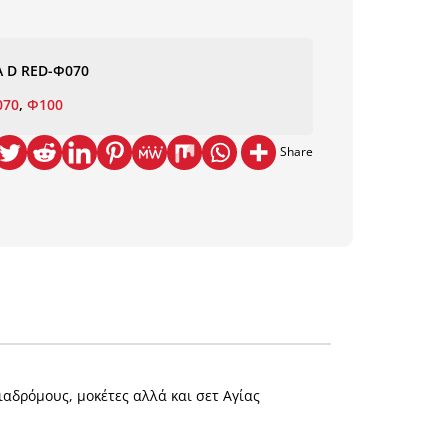
ΔΙΑΔΡΟΜΟΣ
NewPlan
ποσότητα
Α D RΕD-Φ070
070
,
Φ100
Share
ιαδρόμους, μοκέτες αλλά και σετ Αγίας