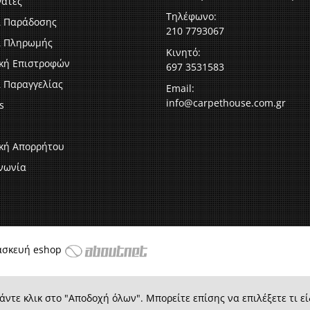
γάτες
Τηλέφωνο:
ι Παράδοσης
210 7793067
ι Πληρωμής
Κινητό:
ική Επιστροφών
697 3531583
 Παραγγελίας
Email:
info@carpethouse.com.gr
s
ική Απορρήτου
νωνία
ασκευή eshop
άντε κλικ στο "Αποδοχή όλων". Μπορείτε επίσης να επιλέξετε τι εί