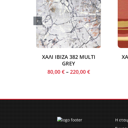
ΧΑΛΙ IBIZA 382 MULTI
ΧΑ
GREY
80,00
€
–
220,00
€
Η εται