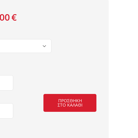
,00
€

ΠΡΟΣΘΉΚΗ
ΣΤΟ ΚΑΛΆΘΙ
ΧΑΛΙ
ΕΚΚΛΗΣΙΑΣΤΙΚΟ
LYDIA
2133Α
D.RED