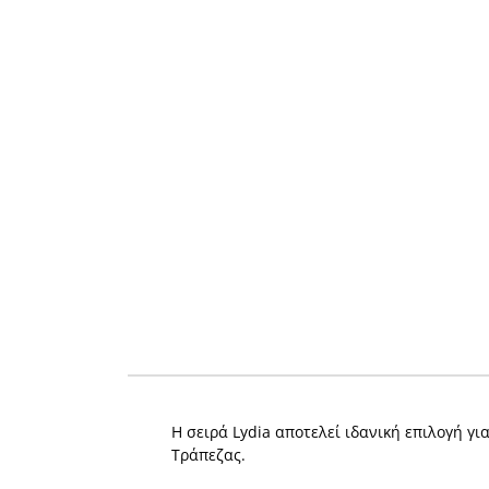
H σειρά Lydia αποτελεί ιδανική επιλογή γι
Τράπεζας.