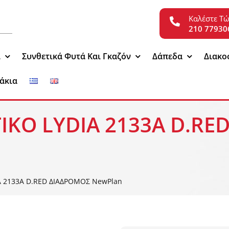
Καλέστε Τ
210 77930
ι
Συνθετικά Φυτά Και Γκαζόν
Δάπεδα
Διακο
άκια
ΤΙΚΟ LYDIA 2133Α D.R
A 2133Α D.RED ΔΙΑΔΡΟΜΟΣ NewPlan