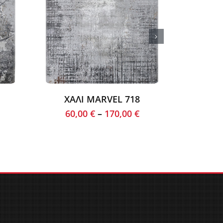
ΧΑΛΙ MARVEL 718
60,00
€
–
170,00
€