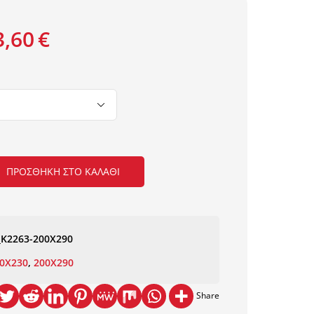
3,60
€

ΠΡΟΣΘΉΚΗ ΣΤΟ ΚΑΛΆΘΙ
_K2263-200X290
0X230
,
200X290
Share