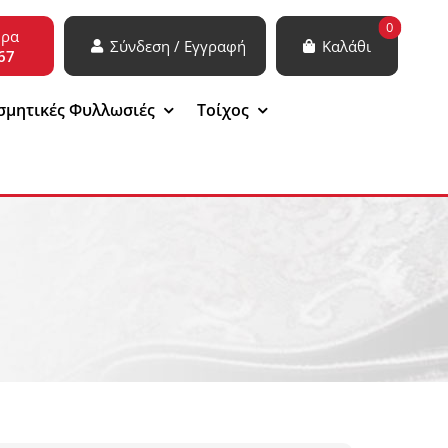
0
ώρα
Σύνδεση / Εγγραφή
Καλάθι
67
σμητικές Φυλλωσιές
Τοίχος