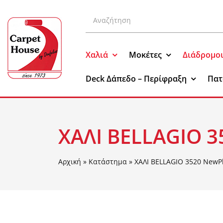
Μετάβαση
Αναζήτηση
στο
για:
περιεχόμενο
Χαλιά
Μοκέτες
Διάδρομο
Deck Δάπεδο – Περίφραξη
Πατ
ΧΑΛΙ BELLAGIO 3
Αρχική
»
Κατάστημα
»
ΧΑΛΙ BELLAGIO 3520 NewP