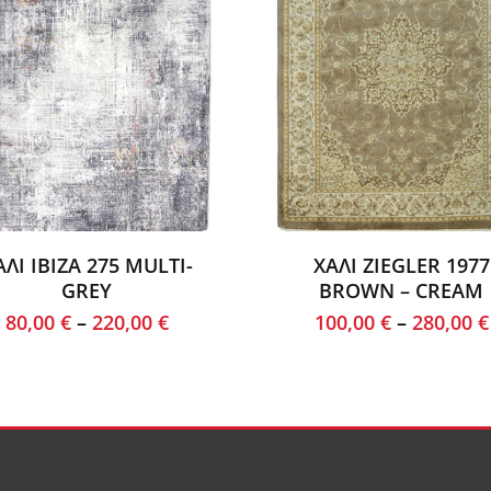
ΑΛΙ IBIZA 275 MULTI-
ΧΑΛΙ ZIEGLER 1977
GREY
BROWN – CREAM
80,00
€
–
220,00
€
100,00
€
–
280,00
€