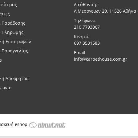
ρεία μας
Διεύθυνση:
Λ.Μεσογείων 29, 11526 Αθήνα
γάτες
Τηλέφωνο:
ι Παράδοσης
210 7793067
ι Πληρωμής
Κινητό:
ική Επιστροφών
697 3531583
 Παραγγελίας
Email:
info@carpethouse.com.gr
s
ική Απορρήτου
νωνία
ασκευή eshop