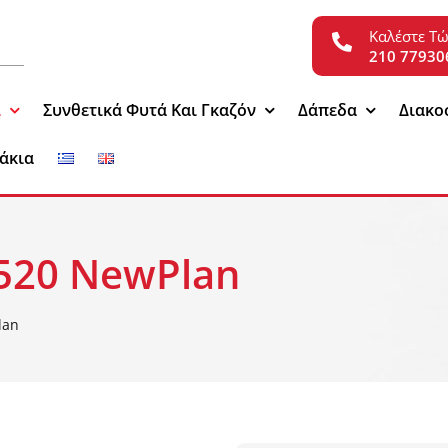
Καλέστε Τ
210 77930
ι
Συνθετικά Φυτά Και Γκαζόν
Δάπεδα
Διακο
άκια
520 NewPlan
lan