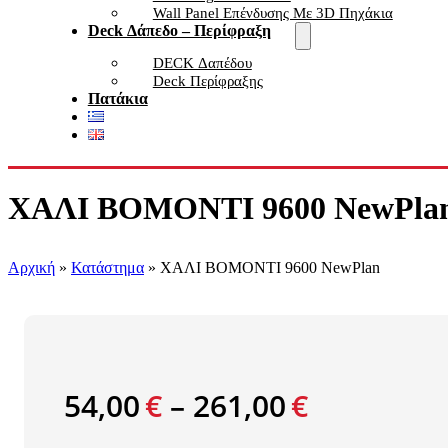
Wall Panel Επένδυσης Με 3D Πηχάκια
Deck Δάπεδο – Περίφραξη
DECK Δαπέδου
Deck Περίφραξης
Πατάκια
ΧΑΛΙ BOMONTI 9600 NewPla
Αρχική
»
Κατάστημα
»
ΧΑΛΙ BOMONTI 9600 NewPlan
54,00
€
–
261,00
€