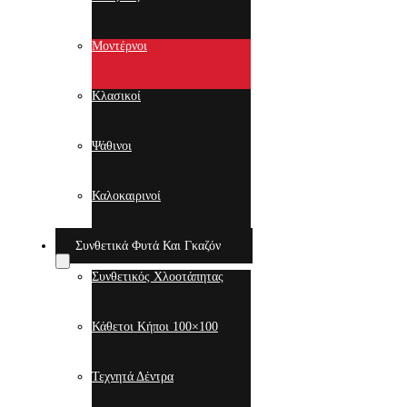
Μοντέρνοι
Κλασικοί
Ψάθινοι
Καλοκαιρινοί
Συνθετικά Φυτά Και Γκαζόν
Συνθετικός Χλοοτάπητας
Κάθετοι Κήποι 100×100
Τεχνητά Δέντρα