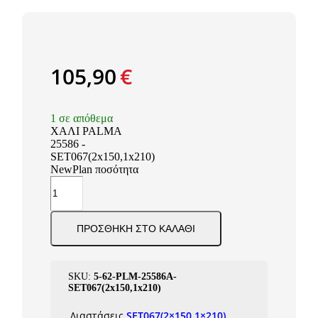
105,90
€
1 σε απόθεμα
ΧΑΛΙ PALMA
25586 -
SET067(2x150,1x210)
NewPlan ποσότητα
ΠΡΟΣΘΉΚΗ ΣΤΟ ΚΑΛΆΘΙ
SKU:
5-62-PLM-25586A-
SET067(2x150,1x210)
Διαστάσεις
SET067(2×150.1×210)