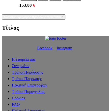
153,80
€
Κλείσιμο γρήγορης προβολής προϊόντος
×
Τίτλος
Facebook
Instagram
Η εταιρεία μας
Συνεργάτες
Τρόποι Παράδοσης
Τρόποι Πληρωμής
Πολιτική Επιστροφών
Τρόποι Παραγγελίας
Cookies
FAQ
Πολιτική Απορρήτου