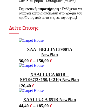
Συνολικό βάρος: 1.600gr/m
(+/-5%)
Σημαντική παρατήρηση
: Ενδέχεται να
υπάρχει κάποια απόκλιση στο χρώμα του
προϊόντος από αυτό της φωτογραφίας!
Δείτε Επίσης
ΧΑΛΙ BELLINI 59001A
NewPlan
36,00
€
–
150,00
€
ΧΑΛΙ LUCA 651B –
SET067(2×150,1×210) NewPlan
126,40
€
ΧΑΛΙ LUCA 651B NewPlan
44,40
€
–
185,00
€