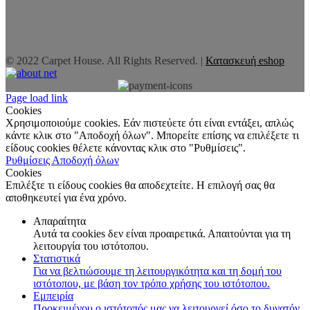
© 2022 Carpet House. All Rights Reserved. |
Κατασκευή eshop
Page load link
Cookies
Χρησιμοποιούμε cookies. Εάν πιστεύετε ότι είναι εντάξει, απλώς
κάντε κλικ στο "Αποδοχή όλων". Μπορείτε επίσης να επιλέξετε τι
είδους cookies θέλετε κάνοντας κλικ στο "Ρυθμίσεις".
Ρυθμίσεις
Αποδοχή όλων
Cookies
Επιλέξτε τι είδους cookies θα αποδεχτείτε. Η επιλογή σας θα
αποθηκευτεί για ένα χρόνο.
Απαραίτητα
Αυτά τα cookies δεν είναι προαιρετικά. Απαιτούνται για τη
λειτουργία του ιστότοπου.
Στατιστικά
Για να βελτιώσουμε τη λειτουργικότητα και τη δομή του
ιστότοπου, με βάση τον τρόπο χρήσης του ιστότοπου.
Εμπειρία
Προκειμένου ο ιστότοπός μας να λειτουργεί όσο το δυνατόν