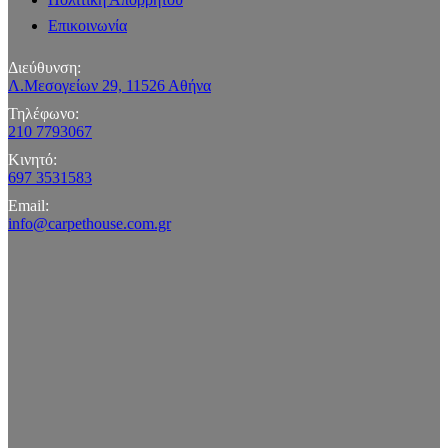
Επικοινωνία
Διεύθυνση:
Λ.Μεσογείων 29, 11526 Αθήνα
Τηλέφωνο:
210 7793067
Κινητό:
697 3531583
Email:
info@carpethouse.com.gr