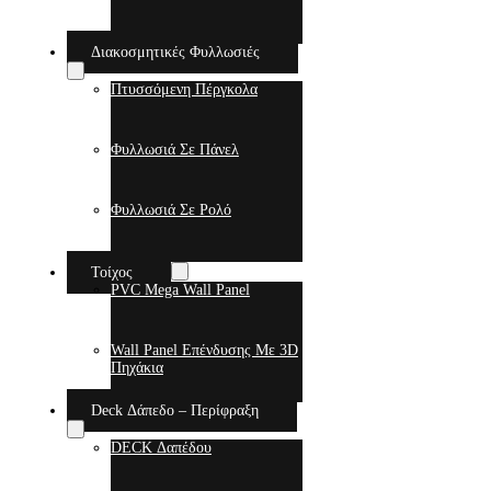
Διακοσμητικές Φυλλωσιές
Πτυσσόμενη Πέργκολα
Φυλλωσιά Σε Πάνελ
Φυλλωσιά Σε Ρολό
Τοίχος
PVC Mega Wall Panel
Wall Panel Επένδυσης Με 3D
Πηχάκια
Deck Δάπεδο – Περίφραξη
DECK Δαπέδου