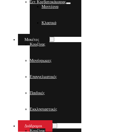
Σετ Κρεβατοκάμαρας
Μοντέρνα
Κλασικά
Μοκέτες
Κουζίνας
Μονόχρωμες
Επαγγελματικές
Παιδικές
Εκκλησιαστικές
Διάδρομοι
Κουζίνας