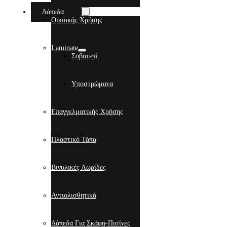
Δάπεδα
Οικιακής Χρήσης
Laminate
Σοβατεπί
Υποστρώματα
Επαγγελματικής Χρήσης
Πλαστικό Τάπα
Βινυλικές Λωρίδες
Αντιολισθητικά
Δάπεδα Για Σκάφη-Πισίνες