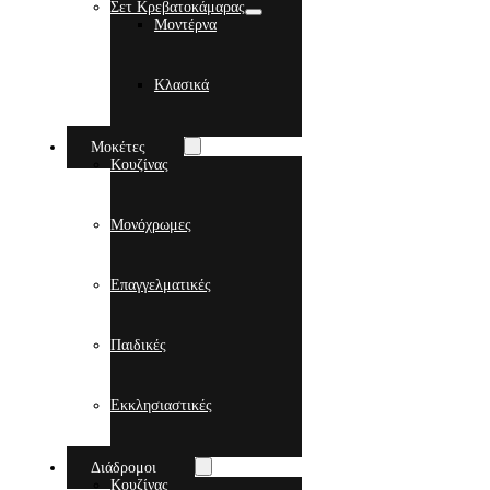
Σετ Κρεβατοκάμαρας
Μοντέρνα
Κλασικά
Μοκέτες
Κουζίνας
Μονόχρωμες
Επαγγελματικές
Παιδικές
Εκκλησιαστικές
Διάδρομοι
Κουζίνας