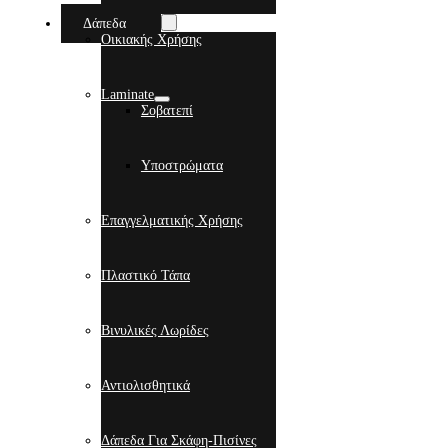
Δάπεδα
Οικιακής Χρήσης
Laminate
Σοβατεπί
Υποστρώματα
Επαγγελματικής Χρήσης
Πλαστικό Τάπα
Βινυλικές Λωρίδες
Αντιολισθητικά
Δάπεδα Για Σκάφη-Πισίνες