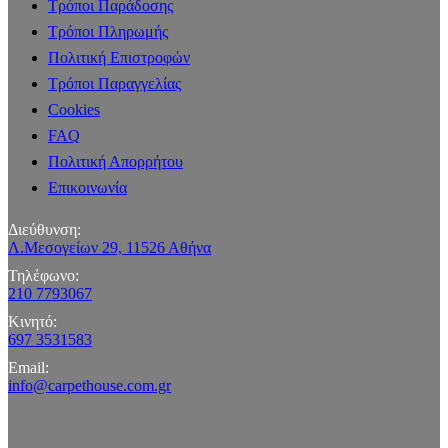
Τρόποι Παράδοσης
Τρόποι Πληρωμής
Πολιτική Επιστροφών
Τρόποι Παραγγελίας
Cookies
FAQ
Πολιτική Απορρήτου
Επικοινωνία
Διεύθυνση:
Λ.Μεσογείων 29, 11526 Αθήνα
Τηλέφωνο:
210 7793067
Κινητό:
697 3531583
Email:
info@carpethouse.com.gr