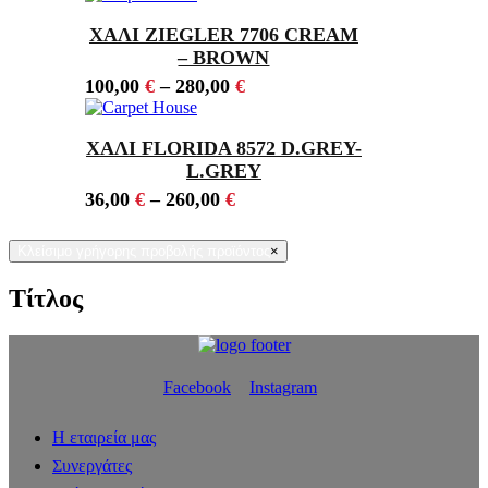
ΧΑΛΙ ZIEGLER 7706 CREAM
– BROWN
100,00
€
–
280,00
€
ΧΑΛΙ FLORIDA 8572 D.GREY-
L.GREY
36,00
€
–
260,00
€
Κλείσιμο γρήγορης προβολής προϊόντος
×
Τίτλος
Facebook
Instagram
Η εταιρεία μας
Συνεργάτες