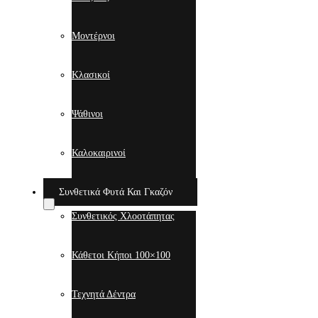
Μοντέρνοι
Κλασικοί
Ψάθινοι
Καλοκαιρινοί
Συνθετικά Φυτά Και Γκαζόν
Συνθετικός Χλοοτάπητας
Κάθετοι Κήποι 100×100
Τεχνητά Δέντρα