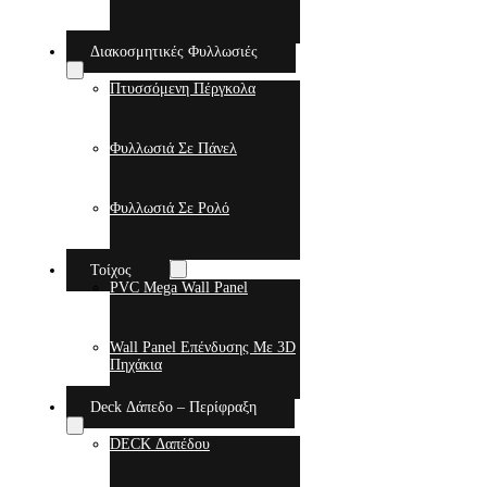
Διακοσμητικές Φυλλωσιές
Πτυσσόμενη Πέργκολα
Φυλλωσιά Σε Πάνελ
Φυλλωσιά Σε Ρολό
Τοίχος
PVC Mega Wall Panel
Wall Panel Επένδυσης Με 3D
Πηχάκια
Deck Δάπεδο – Περίφραξη
DECK Δαπέδου