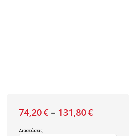
Τοίχος
Deck Δάπεδο – Περίφραξη
Πατάκια
74,20
€
–
131,80
€
Διαστάσεις