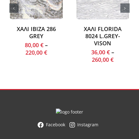
ΧΑΛΙ IBIZA 286
ΧΑΛΙ FLORIDA
GREY
8024 L.GREY-
VISON
80,00
€
–
36,00
€
–
220,00
€
260,00
€
Facebook
Instagram