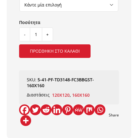

ΧΑΛΙ
PUFFY
FC3B
ΠΡΟΣΘΉΚΗ ΣΤΟ ΚΑΛΆΘΙ
BEIGE
STAR
ANTISLIP
NewPlan
SKU:
5-41-PF-TD3148-FC3BBGST-
ποσότητα
160X160
Διαστάσεις
120X120
,
160X160
Share