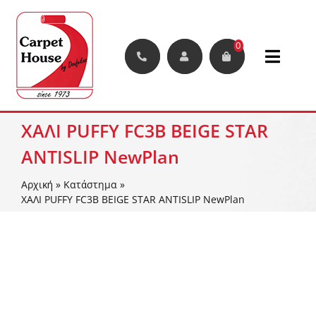
Μετάβαση
στο
περιεχόμενο
0
Toggle
Naviga
Χαλιά
ΧΑΛΙ PUFFY FC3B BEIGE STAR
ANTISLIP NewPlan
Μοκέτες
Αρχική
»
Κατάστημα
»
Διάδρομοι
ΧΑΛΙ PUFFY FC3B BEIGE STAR ANTISLIP NewPlan
Συνθετικά Φυτά Και Γκαζόν
Δάπεδα
Διακοσμητικές Φυλλωσιές