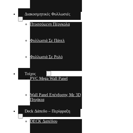
Διακοσμητικές Φυλλωσιές
Πτυσσόμενη Πέργκολα
Φυλλωσιά Σε Πάνελ
Φυλλωσιά Σε Ρολό
Τοίχος
PVC Mega Wall Panel
Wall Panel Επένδυσης Με 3D
Πηχάκια
Deck Δάπεδο – Περίφραξη
DECK Δαπέδου