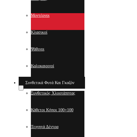
Μοντέρνοι
Κλασικοί
Ψάθινοι
Καλοκαιρινοί
Συνθετικά Φυτά Και Γκαζόν
Συνθετικός Χλοοτάπητας
Κάθετοι Κήποι 100×100
Τεχνητά Δέντρα