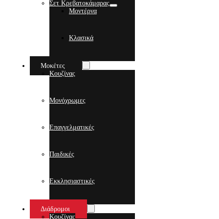
Σετ Κρεβατοκάμαρας
Μοντέρνα
Κλασικά
Μοκέτες
Κουζίνας
Μονόχρωμες
Επαγγελματικές
Παιδικές
Εκκλησιαστικές
Διάδρομοι
Κουζίνας