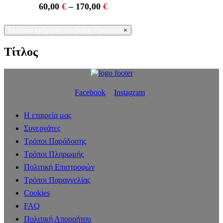
60,00
€
–
170,00
€
Κλείσιμο γρήγορης προβολής προϊόντος
×
Τίτλος
Facebook
Instagram
Η εταιρεία μας
Συνεργάτες
Τρόποι Παράδοσης
Τρόποι Πληρωμής
Πολιτική Επιστροφών
Τρόποι Παραγγελίας
Cookies
FAQ
Πολιτική Απορρήτου