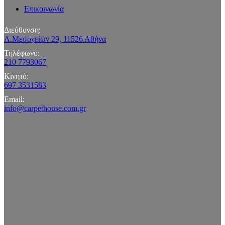
Επικοινωνία
Διεύθυνση:
Λ.Μεσογείων 29, 11526 Αθήνα
Τηλέφωνο:
210 7793067
Κινητό:
697 3531583
Email:
info@carpethouse.com.gr