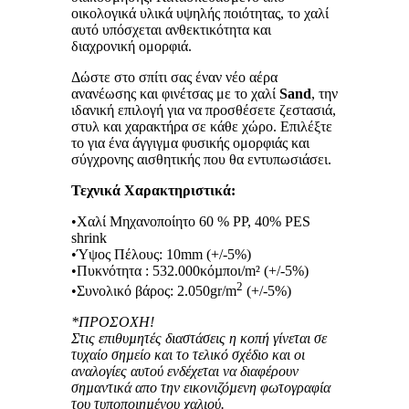
οικολογικά υλικά υψηλής ποιότητας, το χαλί
αυτό υπόσχεται ανθεκτικότητα και
διαχρονική ομορφιά.
Δώστε στο σπίτι σας έναν νέο αέρα
ανανέωσης και φινέτσας με το χαλί
Sand
, την
ιδανική επιλογή για να προσθέσετε ζεστασιά,
στυλ και χαρακτήρα σε κάθε χώρο. Επιλέξτε
το για ένα άγγιγμα φυσικής ομορφιάς και
σύγχρονης αισθητικής που θα εντυπωσιάσει.
Τεχνικά Χαρακτηριστικά:
•Χαλί Μηχανοποίητο 60 % PP, 40% PES
shrink
•Ύψος Πέλους: 10mm (+/-5%)
•Πυκνότητα : 532.000κόµποι/m² (+/-5%)
2
•Συνολικό βάρος: 2.050gr/m
(+/-5%)
*ΠΡΟΣΟΧΗ!
Στις επιθυµητές διαστάσεις η κοπή γίνεται σε
τυχαίο σηµείο και το τελικό σχέδιο και οι
αναλογίες αυτού ενδέχεται να διαφέρουν
σηµαντικά απο την εικονιζόµενη φωτογραφία
του τυποποιηµένου χαλιού.