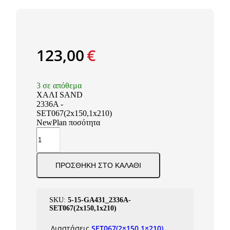
123,00
€
3 σε απόθεμα
ΧΑΛΙ SAND
2336A -
SET067(2x150,1x210)
NewPlan ποσότητα
ΠΡΟΣΘΉΚΗ ΣΤΟ ΚΑΛΆΘΙ
SKU:
5-15-GA431_2336A-
SET067(2x150,1x210)
Διαστάσεις
SET067(2×150.1×210)