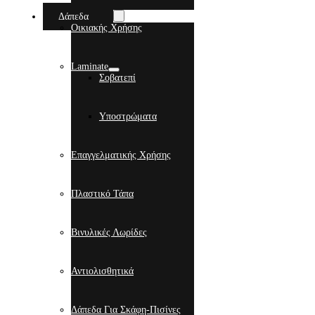
Δάπεδα
Οικιακής Χρήσης
Laminate
Σοβατεπί
Υποστρώματα
Επαγγελματικής Χρήσης
Πλαστικό Τάπα
Βινυλικές Λωρίδες
Αντιολισθητικά
Δάπεδα Για Σκάφη-Πισίνες