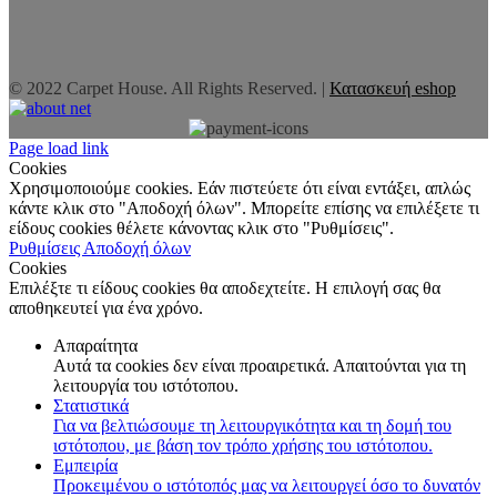
© 2022 Carpet House. All Rights Reserved. |
Κατασκευή eshop
Page load link
Cookies
Χρησιμοποιούμε cookies. Εάν πιστεύετε ότι είναι εντάξει, απλώς
κάντε κλικ στο "Αποδοχή όλων". Μπορείτε επίσης να επιλέξετε τι
είδους cookies θέλετε κάνοντας κλικ στο "Ρυθμίσεις".
Ρυθμίσεις
Αποδοχή όλων
Cookies
Επιλέξτε τι είδους cookies θα αποδεχτείτε. Η επιλογή σας θα
αποθηκευτεί για ένα χρόνο.
Απαραίτητα
Αυτά τα cookies δεν είναι προαιρετικά. Απαιτούνται για τη
λειτουργία του ιστότοπου.
Στατιστικά
Για να βελτιώσουμε τη λειτουργικότητα και τη δομή του
ιστότοπου, με βάση τον τρόπο χρήσης του ιστότοπου.
Εμπειρία
Προκειμένου ο ιστότοπός μας να λειτουργεί όσο το δυνατόν