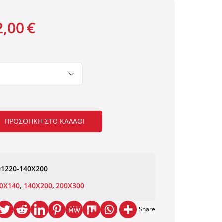
2,00
€

ΠΡΟΣΘΉΚΗ ΣΤΟ ΚΑΛΆΘΙ
01220-140X200
0X140
,
140X200
,
200X300
Share