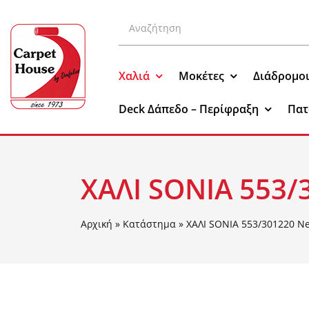
Μετάβαση
Αναζήτηση
στο
για:
περιεχόμενο
Χαλιά
Μοκέτες
Διάδρομο
Deck Δάπεδο – Περίφραξη
Πατ
ΧΑΛΙ SONIA 553/
Αρχική
»
Κατάστημα
»
ΧΑΛΙ SONIA 553/301220 N