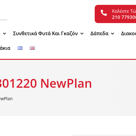
Καλέστε Τ
210 77930
ι
Συνθετικά Φυτά Και Γκαζόν
Δάπεδα
Διακο
άκια
301220 NewPlan
ewPlan