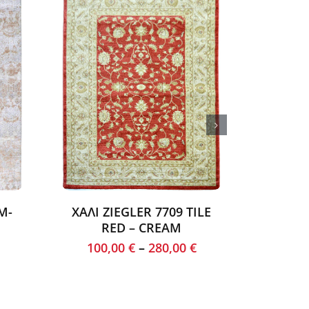
M-
ΧΑΛΙ ZIEGLER 7709 TILE
ΧΑΛ
RED – CREAM
CR
100,00
€
–
280,00
€
100