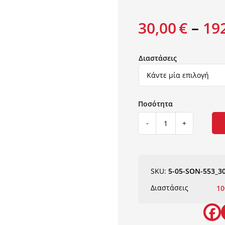
30,00
€
–
19
Διαστάσεις
ΧΑΛΙ
SONIA
553/301220
NewPlan
ποσότητα
SKU:
5-05-SΟΝ-553_3
Διαστάσεις
10