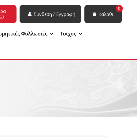
0
ώρα
Σύνδεση / Εγγραφή
Καλάθι
67
σμητικές Φυλλωσιές
Τοίχος