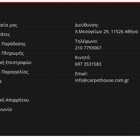
ρεία μας
Διεύθυνση:
Λ.Μεσογείων 29, 11526 Αθήνα
γάτες
Τηλέφωνο:
ι Παράδοσης
210 7793067
ι Πληρωμής
Κινητό:
ική Επιστροφών
697 3531583
 Παραγγελίας
Email:
info@carpethouse.com.gr
s
ική Απορρήτου
νωνία