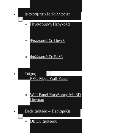
Διακοσμητικές Φυλλωσιές
Πτυσσόμενη Πέργκολα
Φυλλωσιά Σε Πάνελ
Φυλλωσιά Σε Ρολό
Τοίχος
PVC Mega Wall Panel
Wall Panel Επένδυσης Με 3D
Πηχάκια
Deck Δάπεδο – Περίφραξη
DECK Δαπέδου