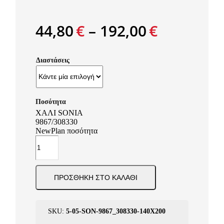
44,80
€
–
192,00
€
Διαστάσεις
ΧΑΛΙ SONIA
9867/308330
NewPlan ποσότητα
ΠΡΟΣΘΉΚΗ ΣΤΟ ΚΑΛΆΘΙ
SKU:
5-05-SΟΝ-9867_308330-140X200