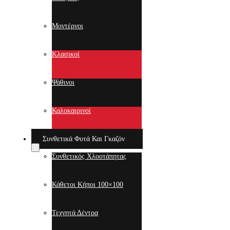
Μοντέρνοι
Κλασικοί
Ψάθινοι
Καλοκαιρινοί
Συνθετικά Φυτά Και Γκαζόν
Συνθετικός Χλοοτάπητας
Κάθετοι Κήποι 100×100
Τεχνητά Δέντρα