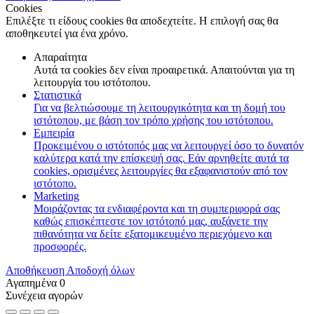
Cookies
Επιλέξτε τι είδους cookies θα αποδεχτείτε. Η επιλογή σας θα
αποθηκευτεί για ένα χρόνο.
Απαραίτητα
Αυτά τα cookies δεν είναι προαιρετικά. Απαιτούνται για τη
λειτουργία του ιστότοπου.
Στατιστικά
Για να βελτιώσουμε τη λειτουργικότητα και τη δομή του
ιστότοπου, με βάση τον τρόπο χρήσης του ιστότοπου.
Εμπειρία
Προκειμένου ο ιστότοπός μας να λειτουργεί όσο το δυνατόν
καλύτερα κατά την επίσκεψή σας. Εάν αρνηθείτε αυτά τα
cookies, ορισμένες λειτουργίες θα εξαφανιστούν από τον
ιστότοπο.
Marketing
Μοιράζοντας τα ενδιαφέροντα και τη συμπεριφορά σας
καθώς επισκέπτεστε τον ιστότοπό μας, αυξάνετε την
πιθανότητα να δείτε εξατομικευμένο περιεχόμενο και
προσφορές.
Αποθήκευση
Αποδοχή όλων
Αγαπημένα
0
Συνέχεια αγορών