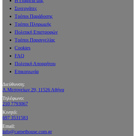
Η εταιρεία μας
Συνεργάτες
Τρόποι Παράδοσης
Τρόποι Πληρωμής
Πολιτική Επιστροφών
Τρόποι Παραγγελίας
Cookies
FAQ
Πολιτική Απορρήτου
Επικοινωνία
Διεύθυνση:
Λ.Μεσογείων 29, 11526 Αθήνα
Τηλέφωνο:
210 7793067
Κινητό:
697 3531583
Email:
info@carpethouse.com.gr