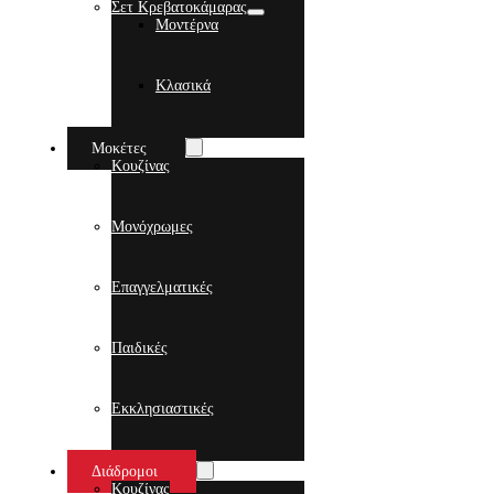
Σετ Κρεβατοκάμαρας
Μοντέρνα
Κλασικά
Μοκέτες
Κουζίνας
Μονόχρωμες
Επαγγελματικές
Παιδικές
Εκκλησιαστικές
Διάδρομοι
Κουζίνας