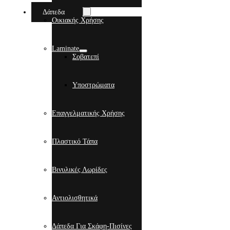
Δάπεδα
Οικιακής Χρήσης
Laminate
Σοβατεπί
Υποστρώματα
Επαγγελματικής Χρήσης
Πλαστικό Τάπα
Βινυλικές Λωρίδες
Αντιολισθητικά
Δάπεδα Για Σκάφη-Πισίνες