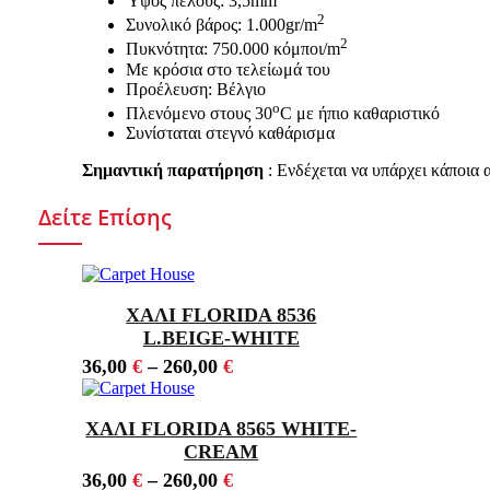
Ύψος πέλους: 3,5mm
2
Συνολικό βάρος: 1.000gr/m
2
Πυκνότητα: 750.000 κόμποι/m
Με κρόσια στο τελείωμά του
Προέλευση: Βέλγιο
ο
Πλενόμενο στους 30
C με ήπιο καθαριστικό
Συνίσταται στεγνό καθάρισμα
Σημαντική παρατήρηση
: Ενδέχεται να υπάρχει κάποια
Δείτε Επίσης
ΧΑΛΙ FLORIDA 8536
L.BEIGE-WHITE
36,00
€
–
260,00
€
ΧΑΛΙ FLORIDA 8565 WHITE-
CREAM
36,00
€
–
260,00
€