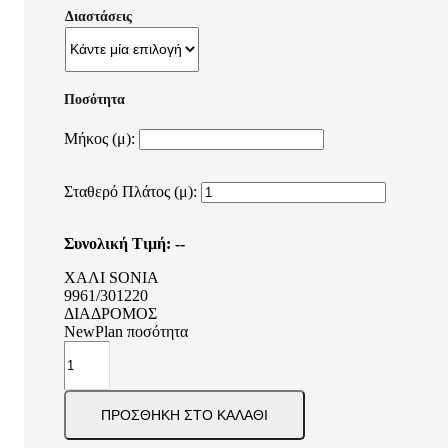
Διαστάσεις
Μήκος (μ):
Σταθερό Πλάτος (μ):
Συνολική Τιμή:
--
ΧΑΛΙ SONIA
9961/301220
ΔΙΑΔΡΟΜΟΣ
NewPlan ποσότητα
ΠΡΟΣΘΉΚΗ ΣΤΟ ΚΑΛΆΘΙ