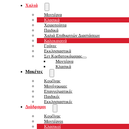
Χαλιά
Μοντέρνα
Κλασικά
Χειροποίητα
Παιδικά
Χαλιά Επιθυμητών Διαστάσεων
Καλοκαιρινά
Γούνες
Εκκλησιαστικά
Σετ Κρεβατοκάμαρας
Μοντέρνα
Κλασικά
Μοκέτες
Κουζίνας
Μονόχρωμες
Επαγγελματικές
Παιδικές
Εκκλησιαστικές
Διάδρομοι
Κουζίνας
Μοντέρνοι
Κλασικοί