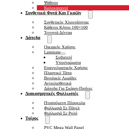
Ψάθινοι
Καλοκαιρινοί
Συνθετικά Φυτά Και Γκαζόν
Συνθετικός Χλοοτάπητας
Κάθετοι Κήποι 100×100
Τεχνητά Δέντρα
Δάπεδα
Οικιακής Χρήσης
Laminate
Σοβατεπί
Υποστρώματα
Επαγγελματικής Χρήσης
Πλαστικό Τάπα
Βινυλικές Λωρίδες
Αντιολισθητικά
Δάπεδα Για Σκάφη-Πισίνες
Διακοσμητικές Φυλλωσιές
Πτυσσόμενη Πέργκολα
Φυλλωσιά Σε Πάνελ
Φυλλωσιά Σε Ρολό
Τοίχος
PVC Mega Wall Panel