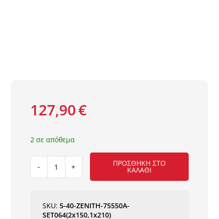
127,90
€
2 σε απόθεμα
ΠΡΟΣΘΉΚΗ ΣΤΟ
ΚΑΛΆΘΙ
ΧΑΛΙ
ZENITH
75550A
ΣΤΟΚ
SKU:
5-40-ZENITH-75550A-
Π.Χ.
SET064(2x150,1x210)