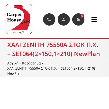
Μετάβαση
στο
περιεχόμενο
0
Toggle
Naviga
Χαλιά
ΧΑΛΙ ZENITH 75550A ΣΤΟΚ Π.Χ.
– SET064(2×150,1×210) NewPlan
Μοκέτες
Αρχική
»
Κατάστημα
»
Διάδρομοι
ΧΑΛΙ ZENITH 75550A ΣΤΟΚ Π.Χ. – SET064(2×150,1×210)
NewPlan
Συνθετικά Φυτά Και Γκαζόν
Δάπεδα
Διακοσμητικές Φυλλωσιές