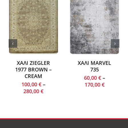
ΧΑΛΙ ZIEGLER
ΧΑΛΙ MARVEL
1977 BROWN –
735
CREAM
60,00
€
–
100,00
€
–
170,00
€
280,00
€