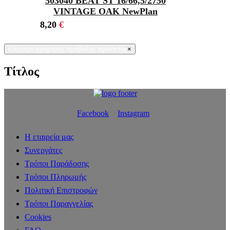
503040 BEAT ST 16/66,5/2750
VINTAGE OAK NewPlan
8,20
€
Κλείσιμο γρήγορης προβολής προϊόντος
×
Τίτλος
Facebook
Instagram
Η εταιρεία μας
Συνεργάτες
Τρόποι Παράδοσης
Τρόποι Πληρωμής
Πολιτική Επιστροφών
Τρόποι Παραγγελίας
Cookies