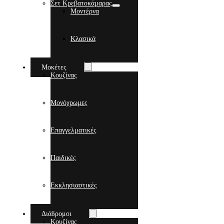
Σετ Κρεβατοκάμαρας
Μοντέρνα
Κλασικά
Μοκέτες
Κουζίνας
Μονόχρωμες
Επαγγελματικές
Παιδικές
Εκκλησιαστικές
Διάδρομοι
Κουζίνας