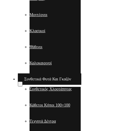
Μοντέρνοι
Κλασικοί
Ψάθινοι
Καλοκαιρινοί
Συνθετικά Φυτά Και Γκαζόν
Συνθετικός Χλοοτάπητας
Κάθετοι Κήποι 100×100
Τεχνητά Δέντρα