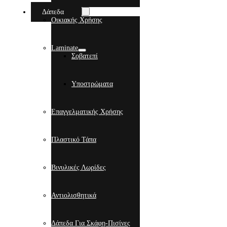
Δάπεδα
Οικιακής Χρήσης
Laminate
Σοβατεπί
Υποστρώματα
Επαγγελματικής Χρήσης
Πλαστικό Τάπα
Βινυλικές Λωρίδες
Αντιολισθητικά
Δάπεδα Για Σκάφη-Πισίνες