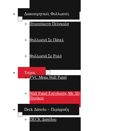
Διακοσμητικές Φυλλωσιές
Πτυσσόμενη Πέργκολα
Φυλλωσιά Σε Πάνελ
Φυλλωσιά Σε Ρολό
Τοίχος
PVC Mega Wall Panel
Wall Panel Επένδυσης Με 3D
Πηχάκια
Deck Δάπεδο – Περίφραξη
DECK Δαπέδου